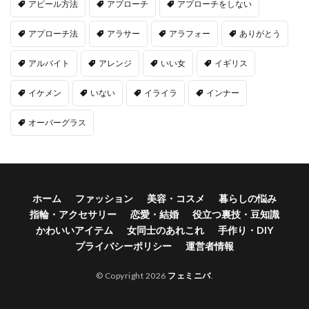
アピール方法
アプローチ
アプローチをしない
アプローチ法
アラサー
アラフォー
ありがとう
アルバイト
アレンジ
いい女
イギリス
イケメン
いない
イライラ
インナー
オーバーグラス
ホーム
ファッション
美容・コスメ
暮らしの悩み
指輪・アクセサリー
恋愛・結婚
役立つ裏技・豆知識
かわいいアイテム
女同士のあれこれ
手作り・DIY
プライバシーポリシー
運営者情報
© Copyright 2026
フェミニバ
.