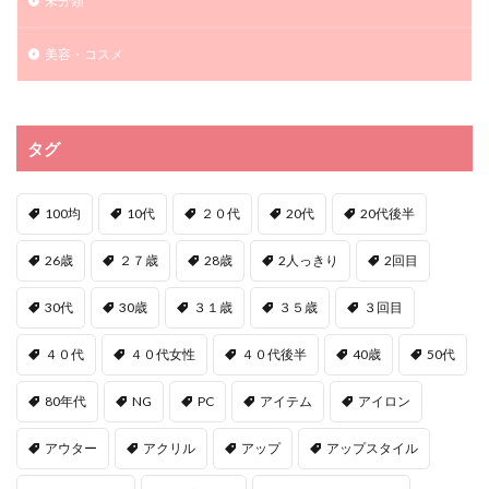
未分類
美容・コスメ
タグ
100均
10代
２０代
20代
20代後半
26歳
２７歳
28歳
2人っきり
2回目
30代
30歳
３１歳
３５歳
３回目
４０代
４０代女性
４０代後半
40歳
50代
80年代
NG
PC
アイテム
アイロン
アウター
アクリル
アップ
アップスタイル