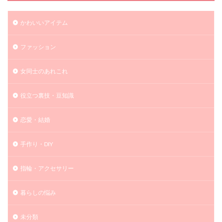
かわいいアイテム
ファッション
女同士のあれこれ
役立つ裏技・豆知識
恋愛・結婚
手作り・DIY
指輪・アクセサリー
暮らしの悩み
未分類