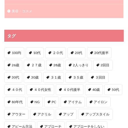
美容・コスメ
タグ
100均
10代
２０代
20代
20代後半
26歳
２７歳
28歳
2人っきり
2回目
30代
30歳
３１歳
３５歳
３回目
４０代
４０代女性
４０代後半
40歳
50代
80年代
NG
PC
アイテム
アイロン
アウター
アクリル
アップ
アップスタイル
アピール方法
アプローチ
アプローチをしない