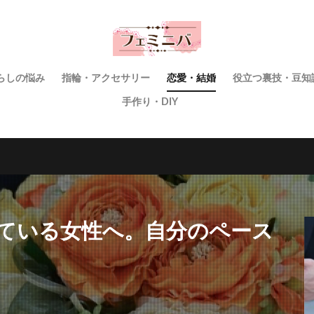
らしの悩み
指輪・アクセサリー
恋愛・結婚
役立つ裏技・豆知
手作り・DIY
じている女性へ。自分のペース