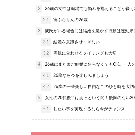
友達の元彼と付
2
26歳の女性は職場でも悩みを抱えることが多く
も大切に...
2.1
宙ぶらりんの26歳
3
彼氏がいる場合には結婚を急かす行動は逆効果
3.1
結婚を意識させすぎない
3.2
両親に合わせるタイミングも大切
告白するベ
4
26歳はまだまだ結婚に焦らなくてもOK。一人
好きな人に想い
4.1
26歳なら今を楽しみましょう
しても躊躇...
4.2
26歳の一番楽しい自由なこのひと時を大
5
女性の20代後半はあっという間！後悔のない2
5.1
したい事を実現するなら今がチャンス
アラフォー