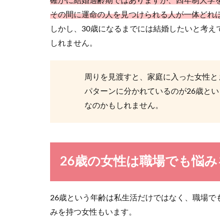
確かに結婚適齢期ではありますが、四年制大学
新しい生命の誕
その間に運命の人を見つけられる人が一体どれ
ないカップル...
しかし、30歳になるまでには結婚したいと考え
しれません。
周りを見渡すと、家庭に入った女性と
パターンに分かれているのが26歳と
恋愛しない
なのかもしれません。
好きになった男
まりにガツガツ..
26歳の女性は職場でも悩
好きには色
26歳という年齢は私生活だけではなく、職場で
みを持つ女性もいます。
好きという言葉