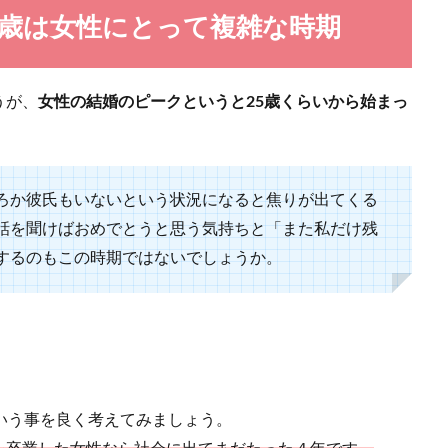
アラフォーになってしまった…と不安を抱いている女性も多いのではないでしょ
6歳は女性にとって複雑な時期
うが、
女性の結婚のピークというと25歳くらいから始まっ
るお祝いの言葉のマナーや書き方のコツについて
ろか彼氏もいないという状況になると焦りが出てくる
を受け取ったらお返事と一緒にお祝いの言葉も贈るのがおすすめです。 しか
話を聞けばおめでとうと思う気持ちと「また私だけ残
するのもこの時期ではないでしょうか。
いう事を良く考えてみましょう。
明けた時の男性の反応と心理について