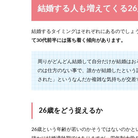
気がつけば独身
結婚する人も増えてくる2
うか。 親か...
結婚するタイミングはそれぞれにあるのでしょ
て30代前半には落ち着く傾向があります。
結婚式に贈
周りがどんどん結婚して自分だけが結婚はお
結婚式の知らせ
のは仕方のない事で、誰かが結婚したという
し、いざ書...
された」というなんだか複雑な気持ちが交差
26歳をどう捉えるか
26歳という年齢が若いのかそうではないのかと
妊娠を打ち