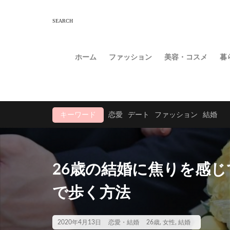
ホーム
ファッション
美容・コスメ
暮
キーワード
恋愛
デート
ファッション
結婚
26歳の結婚に焦りを感
で歩く方法
2020年4月13日
恋愛・結婚
26歳
,
女性
,
結婚