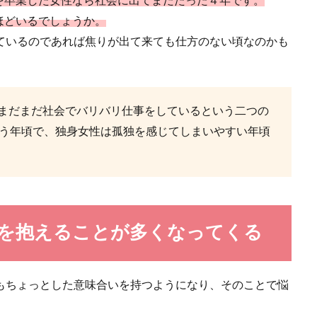
を卒業した女性なら社会に出てまだたった４年です。
生である妊娠は本来はとても喜ばしい事です。 しかし、まだ結婚の話もしてい
ほどいるでしょうか。
ているのであれば焦りが出て来ても仕方のない頃なのかも
まだまだ社会でバリバリ仕事をしているという二つの
いう年頃で、独身女性は孤独を感じてしまいやすい年頃
男性に多い特徴と彼を振り向かせるための秘訣
性が、あまり恋愛をしないタイプの男性ということもあると思います。恋愛にあ
.
みを抱えることが多くなってくる
々な意味がある。恋愛における好きの定義について
もちょっとした意味合いを持つようになり、そのことで悩
の意味を説明しようと思ったら、さまざまな説明の仕方があります。 特に恋愛