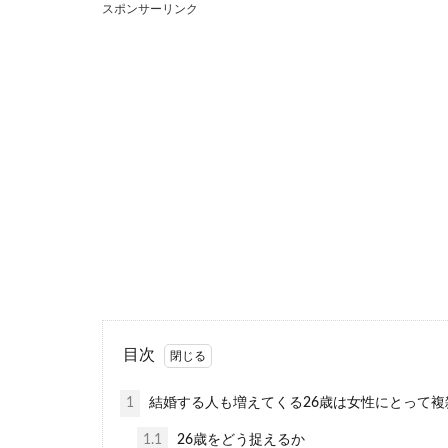
年下で可愛
スポンサーリンク
好きになった男
可愛いと感じる..
結婚の決め
彼氏から念願の
承諾できなかっ..
目次
1
結婚する人も増えてくる26歳は女性にとって複
友達の元彼
1.1
26歳をどう捉えるか