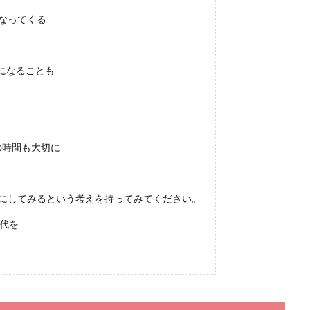
き合う事になったときには、友達に報告するべきなのでしょうか。 友達も恋人
なってくる
になることも
ストタイミングとは？女性から男性に伝えるコツ
の時間も大切に
を伝える告白は、とても勇気のいる行動です。 「断られたら…。」と思うとどう
切にしてみるという考えを持ってみてください。
0代を
独身女性が抱える不安と不安を解消するための方法