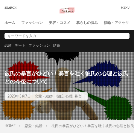
ホーム
ファッション
美容・コスメ
暮らしの悩み
指輪・アクセサリ
恋愛
デート
ファッション
結婚
彼氏の暴言がひどい！暴言を吐く彼氏の心理と彼氏
との今後について
2020年5月7日
恋愛・結婚
彼氏
,
心理
,
暴言
HOME
恋愛・結婚
彼氏の暴言がひどい！暴言を吐く彼氏の心理と彼氏