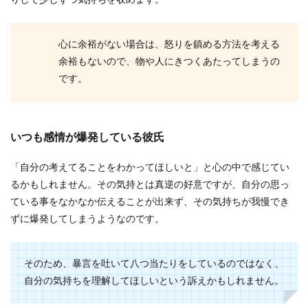
りして少しずつ気持ちを収めます。
彼氏が欲しいアラサーへ送る彼氏をつ
くるコツについて
心に余裕がない場合は、怒りを鎮める方法を考える
彼氏が欲しい、そう思っているのに恋愛から数年
余裕もないので、物や人にきつくあたってしまうの
遠のいている、アラサー女子の方は少なくありま
せん...
です。
成功率を高める女からの告白方法！女
いつも感情が爆発している彼氏
から好意は嬉しい男が多い
「自分の考えてることをわかってほしいと」と心の中で感じてい
女から告白するということに不安を抱く女性が多
るかもしれません。その気持とは真逆の好意ですが、自分の思っ
いですが、人から好意を持たれると誰でも嬉しい
ている事をなかなか伝えることが出来ず、その気持ちが我慢でき
気持ちになる...
ずに爆発してしまうようなのです。
男性は彼女に良いスタイルを求める？
そのため、暴言を吐いて八つ当たりをしているのではなく、
悪い事と恋愛の関係性
自分の気持ちを理解してほしいという訴えかもしれません。