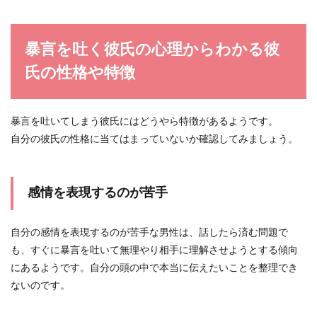
男性は彼女にスタイルの良さを求めるのか？体型
に自信がない方は気になる点です。実は男性が彼
女に求め...
暴言を吐く彼氏の心理からわかる彼
氏の性格や特徴
彼氏が優しいからこそ、浮気が不安に
なる彼女が多い
暴言を吐いてしまう彼氏にはどうやら特徴があるようです。
彼氏が優しいということは良い事なのに、なぜか
自分の彼氏の性格に当てはまっていないか確認してみましょう。
不安になってしまう女性がいます。 優しい男性は
基本...
感情を表現するのが苦手
自分の感情を表現するのが苦手な男性は、話したら済む問題で
も、すぐに暴言を吐いて無理やり相手に理解させようとする傾向
にあるようです。自分の頭の中で本当に伝えたいことを整理でき
ないのです。