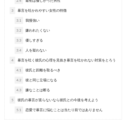
2.4
最初は優しかった男性
恋愛に対して前向きな人と後ろ向きな人にはどん
な違いがあるのでしょうか。 恋愛をしたいと思っ
3
暴言を吐かれやすい女性の特徴
てい...
3.1
我慢強い
3.2
嫌われたくない
男性が可愛いと思う女性とは？モテる
3.3
優しすぎる
女性の仕草や特徴について
3.4
人を疑わない
男性が可愛いと思うのはどんな女性なのでしょう
4
暴言を吐く彼氏の心理を見抜き暴言を吐かれない対策をとろう
か。女性からしてみると、男性が可愛いと思う女
4.1
彼氏と距離を取るべき
性の仕草や特...
4.2
彼と同じ立場になる
4.3
嫌なことは断る
モルディブへの新婚旅行で女性が必ず
5
彼氏の暴言が直らないなら彼氏との今後を考えよう
持っていくべき持ち物リスト
5.1
恋愛で暴言に悩むことは当たり前ではありません
新婚旅行でモルディブに行く時に必要な持ち物は
いろいろとあります。その中でも、特に女性には
必須の持ち物...