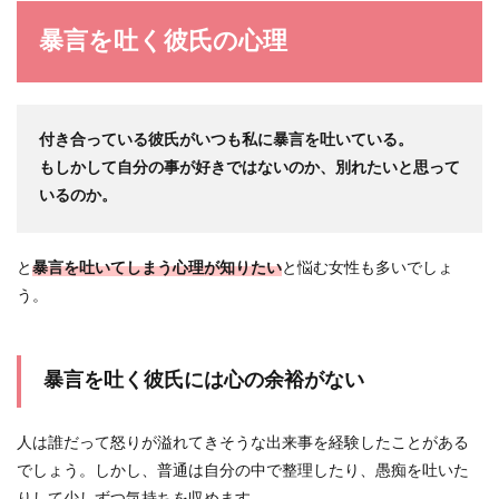
暴言を吐く彼氏の心理
出張の多い彼氏との付き合い方とは？
向き合い方について
付き合っている彼氏がいつも私に暴言を吐いている。
出張の多い彼氏だと、会いたいときに会えない事
もしかして自分の事が好きではないのか、別れたいと思って
や不安に思ってしまう事が多いですよね。 しか
いるのか。
し、寂...
と
暴言を吐いてしまう心理が知りたい
と悩む女性も多いでしょ
既婚者が恋愛をする心理！恋をするリ
う。
スクと踏みとどまる方法
既婚者の中には、妻や夫以外の相手と恋愛をして
暴言を吐く彼氏には心の余裕がない
いる人もいます。結婚は法律でも結ばれている
絆。一体なぜ別...
人は誰だって怒りが溢れてきそうな出来事を経験したことがある
でしょう。しかし、普通は自分の中で整理したり、愚痴を吐いた