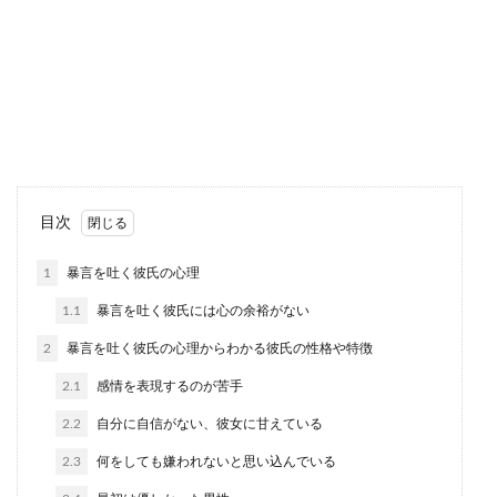
2回目のデートは恋愛の重要ポイント、
服装にも注意をしよう
2回目のデートになると、1回目のデートが成功し
た！と女性は安心をしてしまいます。服装も1回
目は男性ウ...
シャイな男性が見せる恋愛の脈ありサ
目次
インと効果的なアプローチ
1
暴言を吐く彼氏の心理
シャイな男性を好きになると、相手は自分のこと
1.1
暴言を吐く彼氏には心の余裕がない
をどう思っているのか、彼の気持ちがわからな
い、という女性...
2
暴言を吐く彼氏の心理からわかる彼氏の性格や特徴
2.1
感情を表現するのが苦手
2.2
自分に自信がない、彼女に甘えている
自信がないと恋愛に臆病になりがち自
分に自信をつける方法
2.3
何をしても嫌われないと思い込んでいる