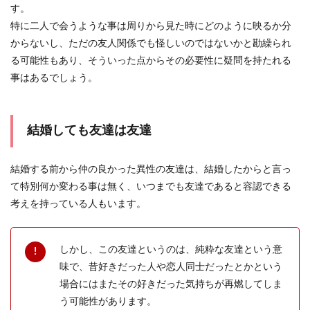
す。
がいない...
特に二人で会うような事は周りから見た時にどのように映るか分
からないし、ただの友人関係でも怪しいのではないかと勘繰られ
る可能性もあり、そういった点からその必要性に疑問を持たれる
「忙しいから別れよう」と言われた彼
事はあるでしょう。
と復縁するためのステップ
恋人と別れる理由には、いろいろなことがありま
結婚しても友達は友達
すが、「忙しいから別れよう」と別れを告げられ
た方も少なく...
結婚する前から仲の良かった異性の友達は、結婚したからと言っ
て特別何か変わる事は無く、いつまでも友達であると容認できる
3回目のデートに誘われない！その理由
考えを持っている人もいます。
について
しかし、この友達というのは、純粋な友達という意
気になる男性とのデートは心踊る気分ですよね。
1回目、2回目と順調にデートを重ねていたら、3
味で、昔好きだった人や恋人同士だったとかという
回目も...
場合にはまたその好きだった気持ちが再燃してしま
う可能性があります。