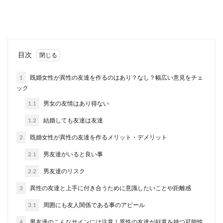
消したらいいのでしょうか。付き合いたて、マン
ネリ時期...
彼氏の様子がおかしい！浮気する男は
目次
特徴的な行動をする
1
既婚女性が異性の友達を作るのはあり？なし？幅広い意見をチェ
ック
大好きな彼氏が「浮気をしているかも…」。 そん
な悩みを抱えている女性は多いのではないでしょ
1.1
男女の友情はあり得ない
うか。 ...
1.2
結婚しても友達は友達
2
既婚女性が異性の友達を作るメリット・デメリット
好きな人に寂しい気持ちを伝えるのは
2.1
男友達がいると良い事
あり？忙しい彼とのお付き合い
2.2
男友達のリスク
彼氏の仕事が忙しくてなかなか会う時間がない
3
異性の友達と上手に付き合うために意識したいことや距離感
と、寂しい気持ちを抱えながらお付き合いをする
ことになります...
3.1
周囲にも友人関係である事のアピール
4
男友達のこんなサインには注意！異性の友達が好意を持つ可能性