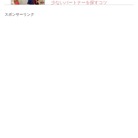
少ないパートナーを探すコツ
スポンサーリンク
男性は浮気をする動物なんて言われることがあり
ますが、お付き合いをしている女性にとっては、
いつ浮気をす...
自分らしくいられる恋愛をするコツと
ポイントを紹介します
自分らしくいられる恋愛とはいったいどんな恋愛
なのでしょうか？ 恋愛中に頑張りすぎて疲れてし
まう...
彼氏との会話がつまらないときの対処
方法や盛り上げるコツ
彼氏との会話がつまらないときは、どうやって解