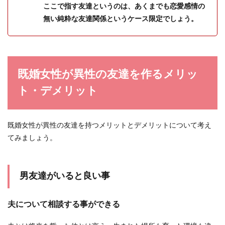
ここで指す友達というのは、あくまでも恋愛感情の
賢い女は恋愛上手！特徴と男に好かれ
無い純粋な友達関係というケース限定でしょう。
る理由・賢い女になる方法
今までの恋愛がことごとくうまくいかず、全て自
分が原因でフラレてしまった女性もいるのではな
既婚女性が異性の友達を作るメリッ
いでしょうか...
ト・デメリット
既婚女性が異性の友達を持つメリットとデメリットについて考え
てみましょう。
男友達がいると良い事
夫について相談する事ができる