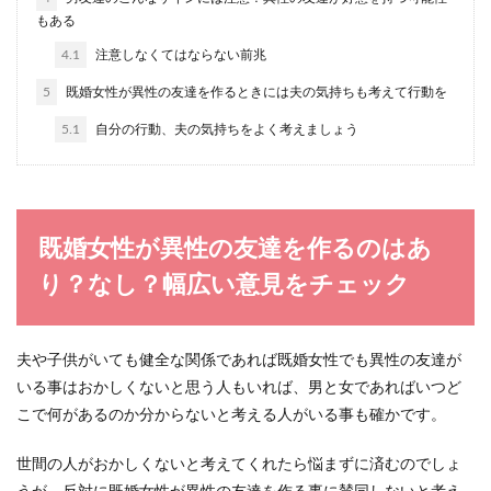
もある
子持ちバツイチ女性でも恋愛は出来
4.1
注意しなくてはならない前兆
る！子供と自分の幸せのために
5
既婚女性が異性の友達を作るときには夫の気持ちも考えて行動を
バツイチで子持ちの女性は、子供はいるけれど独
5.1
自分の行動、夫の気持ちをよく考えましょう
身という微妙な立場に置かれるので複雑な心境で
すよね。 ...
既婚女性が異性の友達を作るのはあ
彼氏に好きと伝えるのが苦手な女子へ
り？なし？幅広い意見をチェック
伝えやすいシチュエーション
彼氏にきちんと言葉で「好き」と言える女性もい
れば、言葉にするのは恥ずかしく苦手という女性
夫や子供がいても健全な関係であれば既婚女性でも異性の友達が
も多いと思い...
いる事はおかしくないと思う人もいれば、男と女であればいつど
こで何があるのか分からないと考える人がいる事も確かです。
世間の人がおかしくないと考えてくれたら悩まずに済むのでしょ
2回目デートの誘い方！また会いたくな