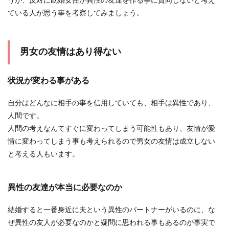
うが、反対に既婚女性が異性の友達を作る事に賛同しないと考え
る女性からの上手な誘い方
ている人が思う事を考察してみましょう。
好きな男性とのデート。1回目のデートは楽しか
ったはずなのに、なかなか2回目のデートのお誘
いが来ないと...
男女の友情はあり得ない
状況が変わる事がある
片思いの相手に恋愛相談をしてはいけ
ない理由と恋の実らせ方
自分はどんなに相手の事を信用していても、相手は異性であり、
人間です。
片思いの相手に恋愛相談をすれば、恋に発展をし
人間の考えなんてすぐに変わってしまう可能性もあり、友情が愛
て一石二鳥なのでは？と思ってしまいますが片思
情に変わってしまう事も考えられるので男女の友情は成立しない
いの相手ほど...
と考える人もいます。
彼氏がいない女子には、同じような特
異性の友達が本当に必要なのか
徴がある
結婚すると一番身近に夫という異性のパートナーがいるのに、な
彼氏が欲しいと思っていても、なかなか出来ない
ぜ異性の友人が必要なのかと疑問に思われる事もあるのが事実で
でいる女子は少なくありません。 そのように彼氏