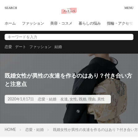
ホーム
ファッション
美容・コスメ
暮らしの悩み
指輪・アクセサリ
恋愛
デート
ファッション
結婚
既婚女性が異性の友達を作るのはあり？付き合い方
と注意点
2020年1月17日
恋愛・結婚
友達
,
女性
,
既婚
,
理由
,
異性
HOME
恋愛・結婚
既婚女性が異性の友達を作るのはあり？付き合い方