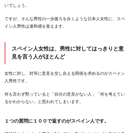
いでしょう。
ですが、そんな男性の一歩後ろを歩くような日本人女性に、スペ
イン人男性は違和感を覚えます。
スペイン人女性は、男性に対してはっきりと意
見を言う人がほとんど
女性に対し、対等に意見を交し合える関係を求めるのがスペイン
人男性です。
何も言わず黙っていると「自分の意見がない人」「何を考えてい
るかわからない」と思われてしまいます。
１つの質問に１００で返すのがスペイン人です。