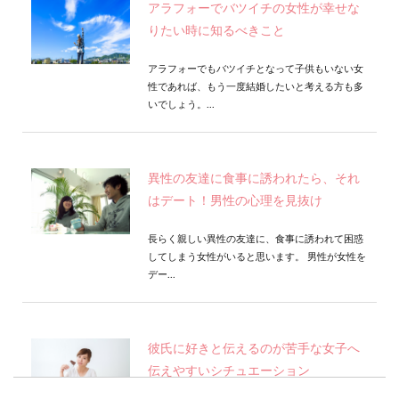
アラフォーでバツイチの女性が幸せな
りたい時に知るべきこと
アラフォーでもバツイチとなって子供もいない女
性であれば、もう一度結婚したいと考える方も多
いでしょう。...
異性の友達に食事に誘われたら、それ
はデート！男性の心理を見抜け
長らく親しい異性の友達に、食事に誘われて困惑
してしまう女性がいると思います。 男性が女性を
デー...
彼氏に好きと伝えるのが苦手な女子へ
伝えやすいシチュエーション