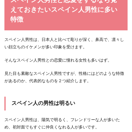
スペイン人男性と恋愛をするなら覚
えておきたいスペイン人男性に多い
特徴
26歳独身彼氏なし女性が新しい恋愛を
始めるためのステップ
女性の26歳というのは、周りと自分を比較して、
スペイン人男性は、日本人と比べて彫りが深く、鼻高で、凛々し
いろいろなことに敏感になりやすい時期です。彼
い顔立ちのイケメンが多い印象を受けます。
氏なしの独...
そんなスペイン人男性との恋愛に憧れる女性も多いはず。
見た目も素敵なスペイン人男性ですが、性格にはどのような特徴
顔のパーツによって性格がわかる。自
があるのか、代表的なものを２つ紹介します。
分に合う男性選びのポイント
顔には性格が表れると言いますが、具体的にはど
のような顔の人がどんな性格をしているのでしょ
スペイン人の男性は明るい
うか。 こ...
スペイン人男性は、陽気で明るく、フレンドリーな人が多いた
め、初対面でもすぐに仲良くなれる人が多いです。
好きと言わない彼氏の心理・好きと言