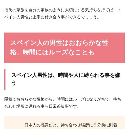
彼氏の家族を自分の家族のように大切にする気持ちを持てば、ス
ペイン人男性と上手に付き合う事ができるでしょう。
スペイン人の男性はおおらかな性
格、時間にはルーズなことも
スペイン人男性は、時間や人に縛られる事を嫌
う
陽気でおおらかな性格から、時間にはルーズになりがちで、待ち
合わせ場所に遅れる事も日常茶飯事です。
日本人の感覚だと、待ち合わせ場所に５分前に到着