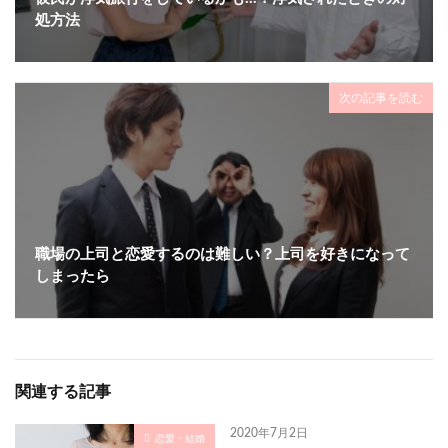
処方法
次の記事を読む
職場の上司と恋愛するのは難しい？上司を好きになって
しまったら
関連する記事
2020年7月2日
恋愛・結婚