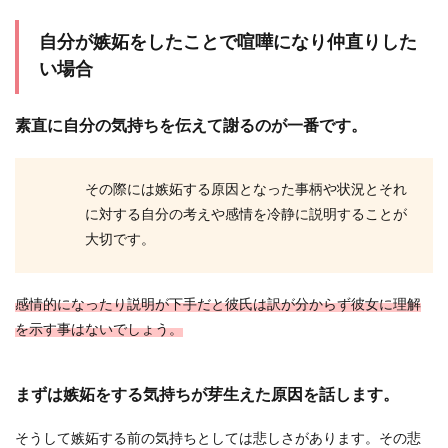
自分が嫉妬をしたことで喧嘩になり仲直りした
高学歴の男性が好きなタイプや結婚相
い場合
手として選ぶ女性
高い学歴の男性はどんな女性が好きなのでしょう
素直に自分の気持ちを伝えて謝るのが一番です。
か。好きなタイプは人それぞれですが高学歴の男
性の特徴から...
その際には嫉妬する原因となった事柄や状況とそれ
に対する自分の考えや感情を冷静に説明することが
遠距離している彼氏が大好き！遠距離
大切です。
恋愛が続くポイント
感情的になったり説明が下手だと彼氏は訳が分からず彼女に理解
遠距離中だけれど彼氏の事が大好き、大好きだか
ら不安になってしまうときにはどのようにしてそ
を示す事はないでしょう。
の気持ちと向...
まずは嫉妬をする気持ちが芽生えた原因を話します。
恋愛テクニックで恋を実らせよう！片
そうして嫉妬する前の気持ちとしては悲しさがあります。その悲