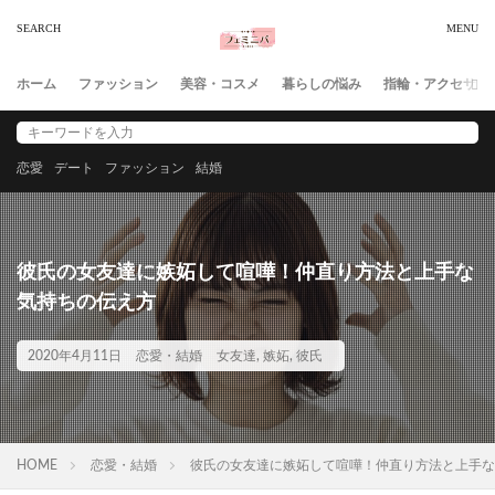
ホーム
ファッション
美容・コスメ
暮らしの悩み
指輪・アクセサリ
恋愛
デート
ファッション
結婚
彼氏の女友達に嫉妬して喧嘩！仲直り方法と上手な
気持ちの伝え方
2020年4月11日
恋愛・結婚
女友達
,
嫉妬
,
彼氏
HOME
恋愛・結婚
彼氏の女友達に嫉妬して喧嘩！仲直り方法と上手な