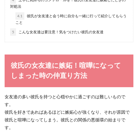
4
上手に気持ちのコントロールを！彼氏の女友達に嫉妬したときの
性は多いと思います。周りの友達には、普通に彼
対処法
氏ができてい...
4.1
彼氏が女友達と会う時に自分も一緒に行って紹介してもらう
こと
5
こんな女友達は要注意！気をつけたい彼氏の女友達
彼氏に依存しないようにする方法や自
立するコツを紹介
彼氏に依存をしないようにする方法ではどんな事
をしたらいいのでしょうか。考えないようにすれ
彼氏の女友達に嫉妬！喧嘩になって
ばするほど深...
しまった時の仲直り方法
結婚式に贈るお祝いの言葉のマナーや
女友達の多い彼氏を持つと心穏やかに過ごすのは難しいもので
書き方のコツについて
す。
彼氏を好きであればあるほどに嫉妬心が強くなり、それが原因で
結婚式の知らせを受け取ったらお返事と一緒にお
彼氏と喧嘩になってしまう。彼氏との関係の悪循環の始まりで
祝いの言葉も贈るのがおすすめです。 しかし、い
ざ書...
す。