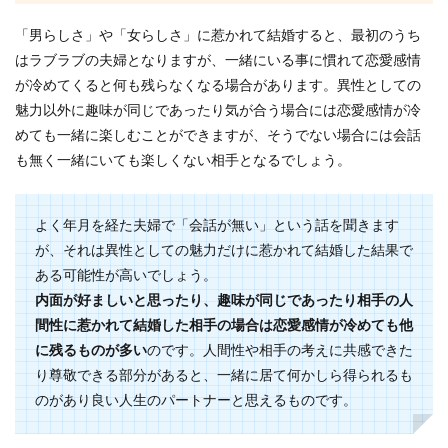
「男らしさ」や「女らしさ」に惹かれて結婚すると、最初のうち
はラブラブの夫婦となりますが、一緒にいる事に慣れて恋愛感情
が冷めてくると何も残らなくなる場合があります。異性としての
魅力以外に趣味が同じであったり気が合う場合には恋愛感情が冷
めても一緒に楽しむことができますが、そうでない場合には会話
も無く一緒にいても楽しくない相手となるでしょう。
よく年月を経た夫婦で「会話が無い」という話を聞きます
が、それは異性としての魅力だけに惹かれて結婚した結果で
ある可能性が高いでしょう。
内面が好ましいと思ったり、趣味が同じであったり相手の人
間性に惹かれて結婚した相手の場合は恋愛感情が冷めても他
に残るものが多い
のです。人間性や相手の考えに共感できた
り尊敬できる部分があると、一緒に居て何かしら得られるも
のがあり良い人生のパートナーと思えるものです。