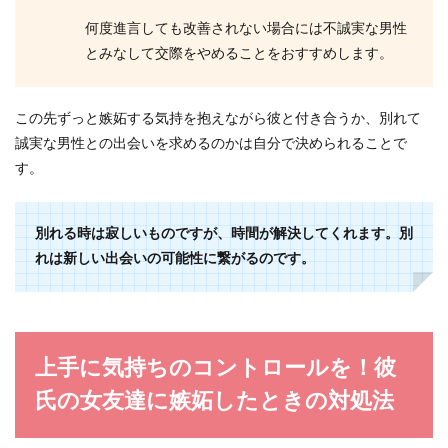
何度進言しても改善されない場合には不誠実な男性
とみなして交際をやめることをおすすめします。
この先ずっと嫉妬する気持を抱えながら彼と付き合うか、別れて
誠実な男性との出会いを求めるのかは自分で決められることで
す。
別れる時は寂しいものですが、時間が解決してくれます。別
れは新しい出会いの可能性に繋がるのです。
上手に気持ちのコントロールを！彼
氏の女友達に嫉妬したときの対処法