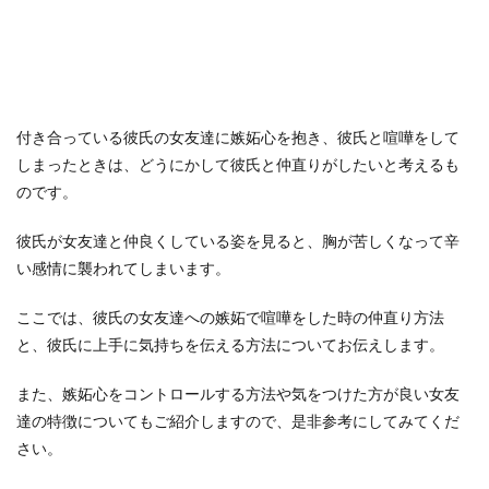
付き合っている彼氏の女友達に嫉妬心を抱き、彼氏と喧嘩をして
しまったときは、どうにかして彼氏と仲直りがしたいと考えるも
のです。
彼氏が女友達と仲良くしている姿を見ると、胸が苦しくなって辛
い感情に襲われてしまいます。
ここでは、彼氏の女友達への嫉妬で喧嘩をした時の仲直り方法
と、彼氏に上手に気持ちを伝える方法についてお伝えします。
また、嫉妬心をコントロールする方法や気をつけた方が良い女友
達の特徴についてもご紹介しますので、是非参考にしてみてくだ
さい。