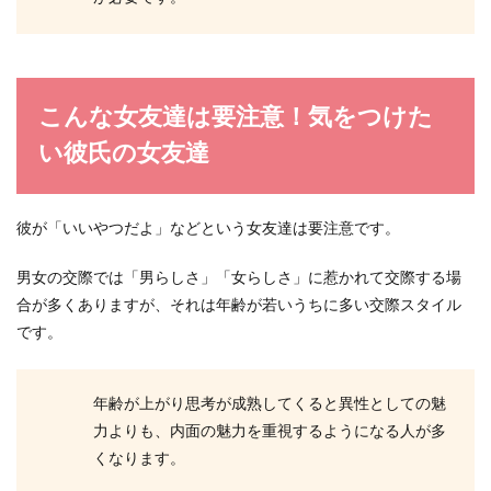
こんな女友達は要注意！気をつけた
い彼氏の女友達
彼が「いいやつだよ」などという女友達は要注意です。
男女の交際では「男らしさ」「女らしさ」に惹かれて交際する場
合が多くありますが、それは年齢が若いうちに多い交際スタイル
です。
年齢が上がり思考が成熟してくると異性としての魅
力よりも、内面の魅力を重視するようになる人が多
くなります。