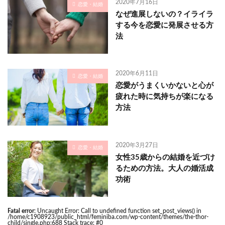
2020年7月16日
恋愛・結婚
なぜ進展しないの？イライラ
する今を恋愛に発展させる方
法
2020年6月11日
恋愛・結婚
恋愛がうまくいかないと心が
疲れた時に気持ちが楽になる
方法
2020年3月27日
恋愛・結婚
女性35歳からの結婚を近づけ
るための方法。大人の婚活成
功術
Fatal error
: Uncaught Error: Call to undefined function set_post_views() in
/home/c1908923/public_html/feminiba.com/wp-content/themes/the-thor-
child/single.php:688 Stack trace: #0