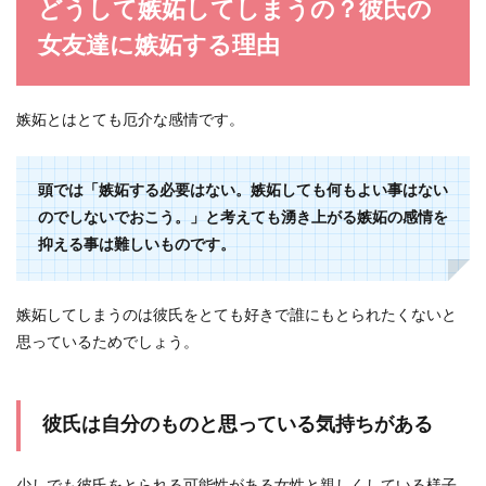
どうして嫉妬してしまうの？彼氏の
女友達に嫉妬する理由
嫉妬とはとても厄介な感情です。
頭では「嫉妬する必要はない。嫉妬しても何もよい事はない
のでしないでおこう。」と考えても湧き上がる嫉妬の感情を
抑える事は難しいものです。
嫉妬してしまうのは彼氏をとても好きで誰にもとられたくないと
思っているためでしょう。
彼氏は自分のものと思っている気持ちがある