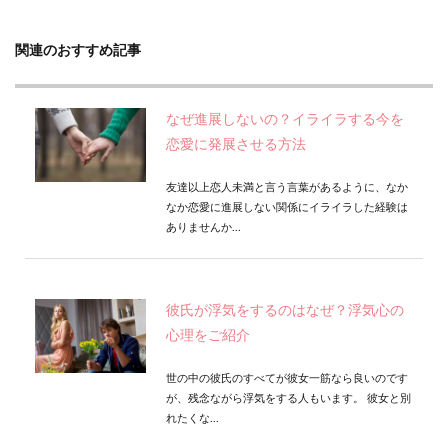
関連のおすすめ記事
なぜ進展しないの？イライラする今を
恋愛に発展させる方法
友達以上恋人未満と言う言葉があるように、なか
なか恋愛に進展しない関係にイライラした経験は
ありませんか...
彼氏が浮気をするのはなぜ？浮気心の
心理をご紹介
世の中の彼氏のすべてが彼女一筋なら良いのです
が、残念ながら浮気をする人もいます。 彼女と別
れたくな...