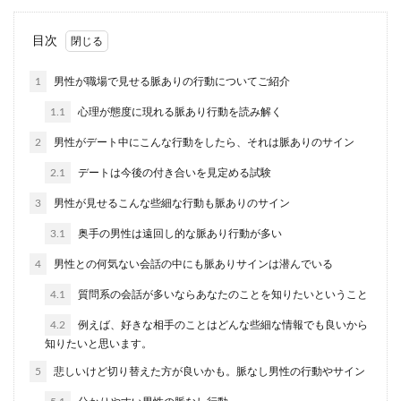
恋愛に自信がない男性の見分け方と恋
目次
愛を成就させるコツ
1
男性が職場で見せる脈ありの行動についてご紹介
自分に自信がない男性は女性や恋愛に対しても自
1.1
心理が態度に現れる脈あり行動を読み解く
信を持つことができずにいます。そんな男性を好
きになると、...
2
男性がデート中にこんな行動をしたら、それは脈ありのサイン
2.1
デートは今後の付き合いを見定める試験
3
男性が見せるこんな些細な行動も脈ありのサイン
モラハラ男の特徴を理解し、モラハラ
男との今後を考えていこう
3.1
奥手の男性は遠回し的な脈あり行動が多い
4
男性との何気ない会話の中にも脈ありサインは潜んでいる
モラハラ男は自分でモラハラをしている事に気が
ついてない、もしくは、モラハラをすることに慣
4.1
質問系の会話が多いならあなたのことを知りたいということ
れて感覚が麻...
4.2
例えば、好きな相手のことはどんな些細な情報でも良いから
知りたいと思います。
5
悲しいけど切り替えた方が良いかも。脈なし男性の行動やサイン
イケメンなのに結婚しない男性に多い