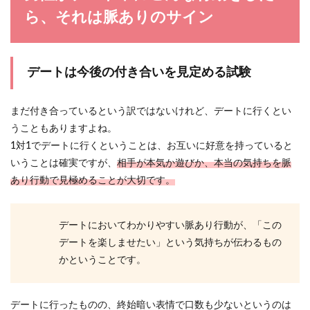
ら、それは脈ありのサイン
シャイな男性が見せる恋愛の脈ありサ
インと効果的なアプローチ
デートは今後の付き合いを見定める試験
シャイな男性を好きになると、相手は自分のこと
をどう思っているのか、彼の気持ちがわからな
い、という女性...
まだ付き合っているという訳ではないけれど、デートに行くとい
うこともありますよね。
1対1でデートに行くということは、お互いに好意を持っていると
同棲するなら間取りは2DK！その理由
いうことは確実ですが、
相手が本気か遊びか、本当の気持ちを脈
とおすすめレイアウト
あり行動で見極めることが大切です。
これから同棲するカップルにとって、間取りを
1LDKにするか2DKにするか悩むのではないでしょ
デートにおいてわかりやすい脈あり行動が、「この
うか。 ...
デートを楽しませたい」という気持ちが伝わるもの
かということです。
彼氏と音信不通になる理由と別れを意
デートに行ったものの、終始暗い表情で口数も少ないというのは
識した音信不通の対処方法