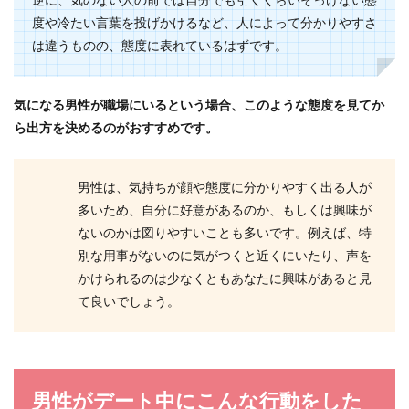
逆に、気のない人の前では自分でも引くくらいそっけない態
には「お祝い...
度や冷たい言葉を投げかけるなど、人によって分かりやすさ
は違うものの、態度に表れているはずです。
30代でバツイチ子持ち女性の恋愛事情
気になる男性が職場にいるという場合、このような態度を見てか
と恋愛の注意点について
ら出方を決めるのがおすすめです。
30代でバツイチ子持ちだと恋愛をするのは難しい
のでしょうか？恋愛はもう無理では？と、考えて
男性は、気持ちが顔や態度に分かりやすく出る人が
しまいがち...
多いため、自分に好意があるのか、もしくは興味が
ないのかは図りやすいことも多いです。例えば、特
別な用事がないのに気がつくと近くにいたり、声を
30歳実家暮らしの男のイメージは悪い
かけられるのは少なくともあなたに興味があると見
が良い部分もある
て良いでしょう。
彼氏が30歳、実家暮らしだったら、このまま付き
合っても良いのか迷う女性が多いでしょう。
「30...
男性がデート中にこんな行動をした