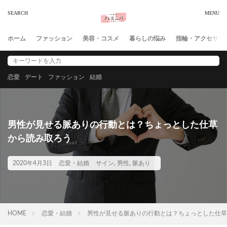
ホーム
ファッション
美容・コスメ
暮らしの悩み
指輪・アクセサリ
恋愛
デート
ファッション
結婚
男性が見せる脈ありの行動とは？ちょっとした仕草
から読み取ろう
2020年4月3日
恋愛・結婚
サイン
,
男性
,
脈あり
HOME
恋愛・結婚
男性が見せる脈ありの行動とは？ちょっとした仕草