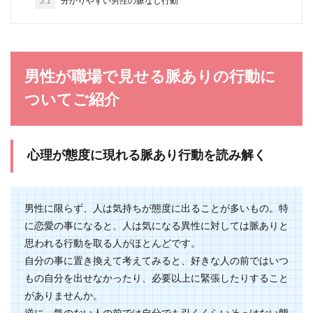
5.1
分かりやすい男性の脈なし行動
特徴と独身を選ぶ理由
あなたの周りに、イケメンなのに結婚していない
男性はいませんか？女性にもモテそうなのに、ど
うして結...
男性が職場で見せる脈ありの行動に
ついてご紹介
片思いの相手に恋愛相談をしてはいけ
ない理由と恋の実らせ方
心理が態度に現れる脈あり行動を読み解く
片思いの相手に恋愛相談をすれば、恋に発展をし
て一石二鳥なのでは？と思ってしまいますが片思
いの相手ほど...
男性に限らず、人は気持ちが態度に出ることが多いもの。特
に恋愛の事になると、人は気になる異性に対しては脈ありと
思われる行動を取る人がほとんどです。
ドレスの胸元にコサージュ！結婚式に
自分の事に置き換えて考えてみると、好きな人の前ではいつ
参加する祖母の服装について
もの自分を出せなかったり、必要以上に緊張したりすること
がありませんか。
結婚式に参加する場合、洋装だと女性は胸元にコ
サージュを付ける方が多いですよね。コサージュ