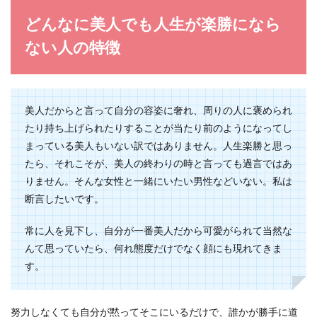
どんなに美人でも人生が楽勝になら
ない人の特徴
美人だからと言って自分の容姿に奢れ、周りの人に褒められ
たり持ち上げられたりすることが当たり前のようになってし
まっている美人もいない訳ではありません。人生楽勝と思っ
たら、それこそが、美人の終わりの時と言っても過言ではあ
りません。そんな女性と一緒にいたい男性などいない。私は
断言したいです。
常に人を見下し、自分が一番美人だから可愛がられて当然な
んて思っていたら、何れ態度だけでなく顔にも現れてきま
す。
努力しなくても自分が黙ってそこにいるだけで、誰かが勝手に道