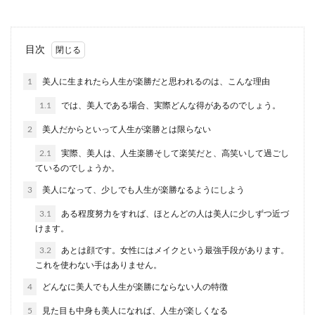
友人からの恋愛相談！めんどくさいと
目次
感じる理由と対処方法
1
美人に生まれたら人生が楽勝だと思われるのは、こんな理由
女性同士が集まると恋愛の話になることは多いで
1.1
では、美人である場合、実際どんな得があるのでしょう。
すよね。自分の恋愛を聞いてほしかったり、人の
恋愛話を...
2
美人だからといって人生が楽勝とは限らない
2.1
実際、美人は、人生楽勝そして楽笑だと、高笑いして過ごし
ているのでしょうか。
30歳独身女性・1人は孤独！友達がい
3
美人になって、少しでも人生が楽勝なるようにしよう
ない理由と友達を作る方法
3.1
ある程度努力をすれば、ほとんどの人は美人に少しずつ近づ
けます。
30歳になり、いつの間にか自分には友達がいない
事に気がついた女性もいるのではないでしょう
3.2
あとは顔です。女性にはメイクという最強手段があります。
か。...
これを使わない手はありません。
4
どんなに美人でも人生が楽勝にならない人の特徴
5
見た目も中身も美人になれば、人生が楽しくなる