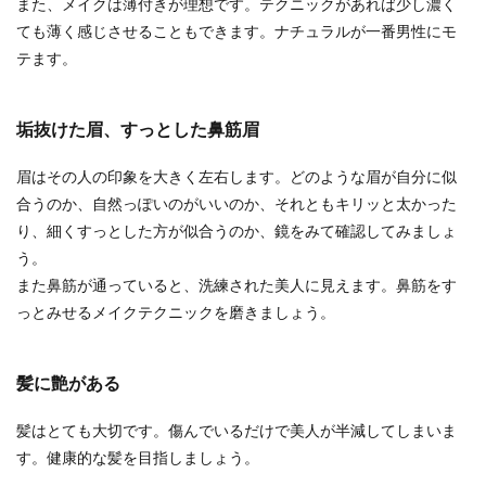
また、メイクは薄付きが理想です。テクニックがあれば少し濃く
ても薄く感じさせることもできます。ナチュラルが一番男性にモ
テます。
垢抜けた眉、すっとした鼻筋眉
眉はその人の印象を大きく左右します。どのような眉が自分に似
合うのか、自然っぽいのがいいのか、それともキリッと太かった
り、細くすっとした方が似合うのか、鏡をみて確認してみましょ
う。
また鼻筋が通っていると、洗練された美人に見えます。鼻筋をす
っとみせるメイクテクニックを磨きましょう。
髪に艶がある
髪はとても大切です。傷んでいるだけで美人が半減してしまいま
す。健康的な髪を目指しましょう。