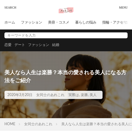
ホーム
ファッション
美容・コスメ
暮らしの悩み
指輪・アクセサリ
恋愛
デート
ファッション
結婚
美人なら人生は楽勝？本当の愛される美人になる方
法をご紹介
2020年3月20日
女同士のあれこれ
実際は
,
楽勝
,
美人
HOME
女同士のあれこれ
美人なら人生は楽勝？本当の愛される美人に