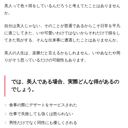
美人って色々得をしているんだろうと考えてたことはありません
か。
自分は美人じゃない、そのことが普通であるからこそ日常を平凡
に過ごしてきた、いや可愛いわけではないからそれだけで損をし
てきた気がする、そんな出来事に遭遇したことはありませんか。
美人の人生は、楽勝だと言えるかもしれません。いやあなたや周
りがそう思っているだけの可能性もあります。
では、美人である場合、実際どんな得があるの
でしょう。
食事の際にデザートをサービスされた
仕事で失敗しても強くは怒られない
男性だけでなく同性にも優しくされる