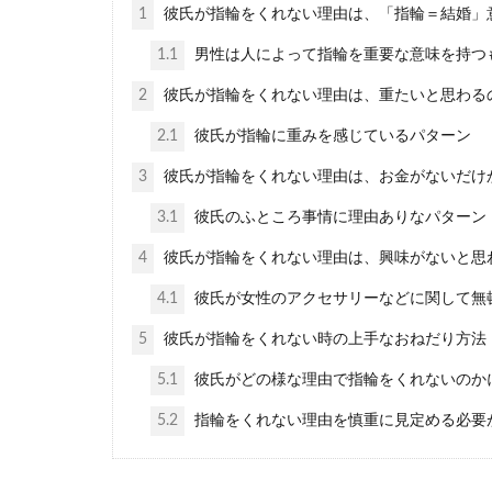
1
彼氏が指輪をくれない理由は、「指輪＝結婚」
1.1
男性は人によって指輪を重要な意味を持つ
指輪はつけ
2
彼氏が指輪をくれない理由は、重たいと思わる
小指に指輪をつ
は、さり気ないけ.
2.1
彼氏が指輪に重みを感じているパターン
3
彼氏が指輪をくれない理由は、お金がないだけ
3.1
彼氏のふところ事情に理由ありなパターン
4
彼氏が指輪をくれない理由は、興味がないと思
指輪の外し
4.1
彼氏が女性のアクセサリーなどに関して無
どうにかして指
5
彼氏が指輪をくれない時の上手なおねだり方法
を抜くことがで..
5.1
彼氏がどの様な理由で指輪をくれないのか
5.2
指輪をくれない理由を慎重に見定める必要