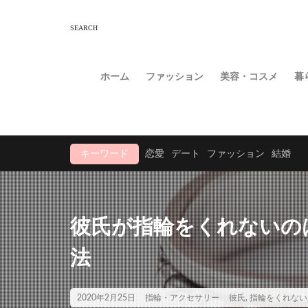
ホーム
ファッション
美容・コスメ
暮
キーワード
恋愛
デート
ファッション
結婚
彼氏が指輪をくれないの
法
2020年2月25日
指輪・アクセサリー
彼氏
,
指輪をくれない