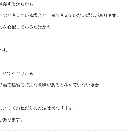
意識するからかも
ものと考えている場合と、何も考えていない場合があります。
る場所で意味が変わる？小指につける意味について
のを心配しているだけかも
けるとどんな意味があることになるのでしょうか？可愛らしいピンキーリング
..
かも
われてるだけかも
方！基本の外し方と糸を使った外し方・色々な外し方
頓着で指輪に特別な意味があると考えていない場合
輪を外したいのに指輪が抜けなくなってしまったら、どんな外し方をすれば指輪
.
によっておねだりの方法は異なります。
があります。