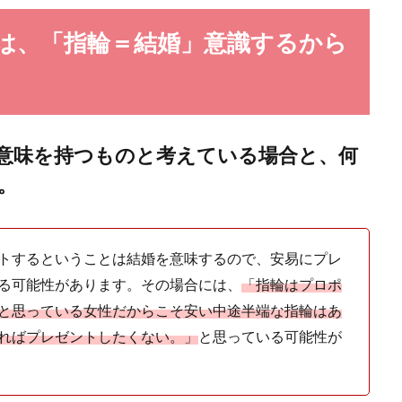
元の輝きを！基本の磨き方から裏技までご紹介します
は、「指輪＝結婚」意識するから
いていたプラチナの指輪でも、毎日しているうちにどうしても汚れてしまうも
意味を持つものと考えている場合と、何
。
トするということは結婚を意味するので、安易にプレ
指輪についた傷消しの方法は？自分でできる対処法
る可能性があります。その場合には、
「指輪はプロポ
と思っている女性だからこそ安い中途半端な指輪はあ
指輪に傷がついてしまったら、傷消しをしてもう一度指輪の輝きを取り戻したい
.
ればプレゼントしたくない。」
と思っている可能性が