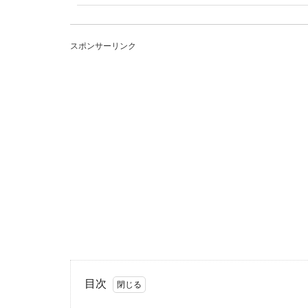
プラチナと
スポンサーリンク
プラチナとシル
ちらがプラチ...
結婚式の参列
結婚式に参列す
いては知ってい..
目次