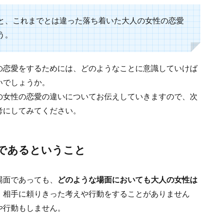
体が目的？体目的男の特徴と彼の気持ちを判断する方法
と、これまでとは違った落ち着いた大人の女性の恋愛
う。
いをしていても、あまり自分に対する愛情を感じられず、もしかしたら体が目的
.
の恋愛をするためには、どのようなことに意識していけば
いでしょうか。
の女性の恋愛の違いについてお伝えしていきますので、次
考にしてみてください。
性の特徴や、頭のいい人と付き合う方法についてご紹介
それだけで魅力的です。 しかし、頭の良さは学歴だけで計れるものなのでしょ
であるということ
場面であっても、
どのような場面においても大人の女性は
、相手に頼りきった考えや行動をすることがありません
や行動もしません。