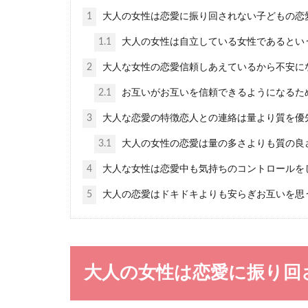
1
大人の女性は恋愛に振り回されない子どもの恋
もしかして
1.1
大人の女性は自立している女性であるとい
大好きな彼氏と
2
大人な女性の恋愛信頼しあえているから不安に
ことですが、度..
2.1
お互いがお互いを信頼できるようになるた
3
大人な恋愛の特徴恋人との連絡は量より質を優
3.1
大人の女性の恋愛は量の多さよりも質の良
4
大人な女性は恋愛中も気持ちのコントロールを
男を落とす
5
大人の恋愛はドキドキよりも安らぎお互いを思
男を落とす言葉
合は男を落と...
大人の女性は恋愛に振り回