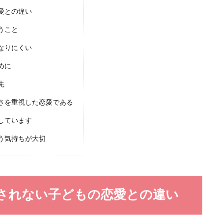
愛との違い
恋愛に依存してる？依存をしない方法と注意点
うこと
はいつも一緒にいたい、声を聞きたいと思ってしまいます。それは誰にでもある
なりにくい
.
めに
先
さを重視した恋愛である
しています
言葉を自然に操って恋のチャンスを掴もう
う気持ちが大切
はどんな言葉なのか知りたくありませんか。 好きな人となかなか進展しない場
されない子どもの恋愛との違い