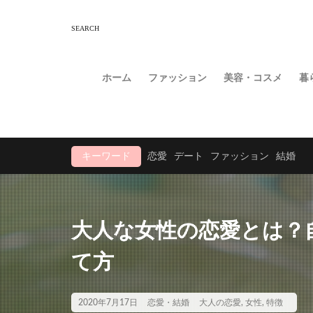
ホーム
ファッション
美容・コスメ
暮
キーワード
恋愛
デート
ファッション
結婚
大人な女性の恋愛とは？
て方
2020年7月17日
恋愛・結婚
大人の恋愛
,
女性
,
特徴