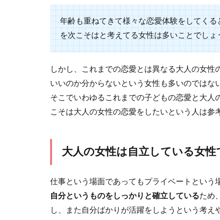
彼氏は私の
年齢も重ねてきて様々な恋愛体験をしてくる
を次こそはと考えてる女性は多いことでしょ
彼氏とお付き合
で付き合ってい..
しかし、これまでの恋愛とは異なる大人の女性
いいのか分からないという女性も多いのではな
そこでいわゆるこれまでの子どもの恋愛と大人
こそは大人の女性の恋愛をしたいという人は参
頭がいい男
頭がいい男性は
大人の女性は自立している女性
うか。 こ...
仕事という場面であってもプライベートという
自分というものをしっかりと確立している
ため
し、また自分ばかりが活躍をしようという考え