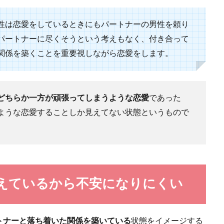
氏がほしい！出会える場所と付き合う時のポイント
性は恋愛をしているときにもパートナーの男性を頼り
ほしいと考えている女性もいるのではないでしょうか。お付き合いがしたいと思
.
パートナーに尽くそうという考えもなく、付き合って
関係を築くことを重要視しながら恋愛をします。
どちらか一方が頑張ってしまうような恋愛
であった
くいかないと、ついイライラ。その時に出来る対処法
ような恋愛することしか見えてない状態というもので
うまくいかない事だらけです。 そのせいでついイライラしてしまうことは、よ
えているから不安になりにくい
連絡なしの男性は脈なし？脈アリデートの特徴
トナーと落ち着いた関係を築いている
状態をイメージする