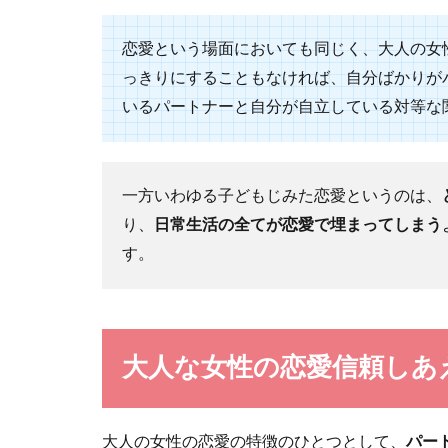
外国人の彼
恋愛という場面においても同じく、大人の女
外国人の彼氏が
っても、どこで..
っきりにすることもなければ、自分ばかりが
いるパートナーと自分が自立している対等な
一方いわゆる子どもじみた恋愛というのは、
恋愛がうま
り、
日常生活の全てが恋愛で埋まってしまう
す。
恋愛の多くは、
くあ...
大人な女性の恋愛信頼しあ
デート後の
大人の女性の恋愛の特徴のひとつとして、
パー