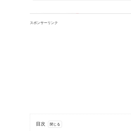
彼氏と音信
スポンサーリンク
彼氏と急に連絡
をとってしまう..
好きと言わ
付き合っている
か。言葉での愛..
目次