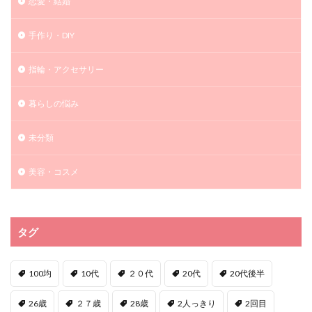
恋愛・結婚
手作り・DIY
指輪・アクセサリー
暮らしの悩み
未分類
美容・コスメ
タグ
100均
10代
２０代
20代
20代後半
26歳
２７歳
28歳
2人っきり
2回目