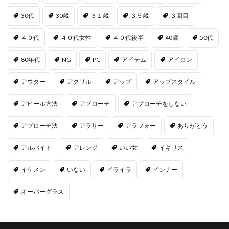
30代
30歳
３１歳
３５歳
３回目
４０代
４０代女性
４０代後半
40歳
50代
80年代
NG
PC
アイテム
アイロン
アウター
アクリル
アップ
アップスタイル
アピール方法
アプローチ
アプローチをしない
アプローチ法
アラサー
アラフォー
ありがとう
アルバイト
アレンジ
いい女
イギリス
イケメン
いない
イライラ
インナー
オーバーグラス