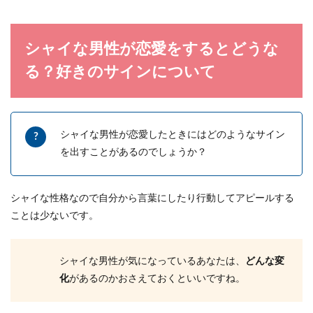
寂しい彼氏のいない女子がネガティブ
を卒業するためのステップ
シャイな男性が恋愛をするとどうな
彼氏がいないことで寂しさを感じることもあると
る？好きのサインについて
思います。特に一人暮らしの場合には、自宅に帰
っても話す相...
シャイな男性が恋愛したときにはどのようなサイン
を出すことがあるのでしょうか？
シャイな性格なので自分から言葉にしたり行動してアピールする
ことは少ないです。
シャイな男性が気になっているあなたは、
どんな変
化
があるのかおさえておくといいですね。