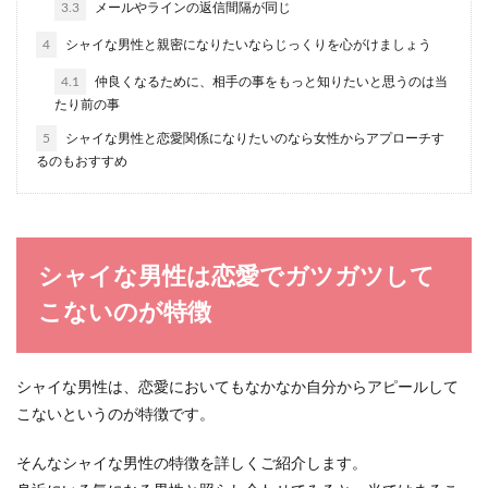
3.3
メールやラインの返信間隔が同じ
友達よりも彼氏を優先する女友達の特
4
シャイな男性と親密になりたいならじっくりを心がけましょう
徴と心理・付き合い方のコツ
4.1
仲良くなるために、相手の事をもっと知りたいと思うのは当
自分に彼氏ができると友達よりも彼氏を優先する
たり前の事
女性がいます。先に約束をしていたのはこちらな
のに、彼氏と...
5
シャイな男性と恋愛関係になりたいのなら女性からアプローチす
るのもおすすめ
年下で可愛い女性に見られる年上男性
への上手なアプローチ方法
シャイな男性は恋愛でガツガツして
好きになった男性が、自分よりも年上という方も
こないのが特徴
多いと思います。男性が、年下の女性に対して可
愛いと感じる...
シャイな男性は、恋愛においてもなかなか自分からアピールして
こないというのが特徴です。
街コンは一人参加限定が気楽？参加者
が抱く感想と成功のコツ
そんなシャイな男性の特徴を詳しくご紹介します。