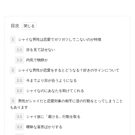
離婚...
失恋を引きずる女性の特徴と失恋から
目次
早く立ち直るための方法
1
シャイな男性は恋愛でガツガツしてこないのが特徴
失恋を引きずるのは女性よりも男性と耳にします
1.1
目を見て話せない
が、一概には言えず女性でも長く失恋を引きずっ
てしまう方も...
1.2
内気で物静か
2
シャイな男性が恋愛をするとどうなる？好きのサインについて
2.1
今までより目が合うようになる
旦那がモテるから不安そんな心配な気
持ちを和らげる方法
2.2
シャイなのにあなたを助けてくれる
3
男性がシャイだと恋愛対象の相手に逆の行動をとってしまうこと
旦那がモテるタイプの人間だと妻としては不安に
もあります
なってしまいます。他人に優しい、気遣いができ
るところ...
3.1
シャイ故に「避ける」行動を取る
3.2
曖昧な返答ばかりする