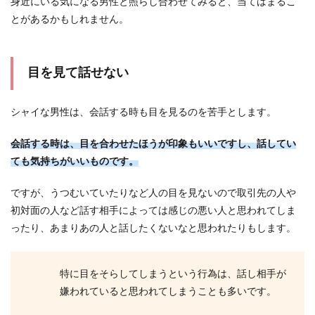
身近にいる気になる男性と照らし合わせてみると、当てはまるこ
一人参加限定の街コンがあるのをご存知ですか？
とがあるかもしれません。
街コンに一人で行くのは心細い、友達と一緒だか
ら思い切...
目を見て話せない
彼氏から会いたくないと言われた時に
シャイな男性は、会話する時も目を見るのを苦手とします。
出来ること
会話する時は、目を合わせたほうが印象もいいですし、話してい
好き同士で付き合うことが出来ても、すべてのカ
ても気持ちがいいものです。
ップルが上手くいくわけではありません。 中には
彼氏から...
ですが、うつむいていたりなど人の目を見ないので取引先の人や
初対面の人など話す相手によっては感じの悪い人と思われてしま
ったり、あまりあの人と話したくないなと思われたりもします。
彼氏と音信不通になる理由と別れを意
識した音信不通の対処方法
特に目をそらしてしまうという行為は、話し相手が
彼氏と急に連絡が取れなくなったら心配になりま
嫌われていると思われてしまうことも多いです。
すよね。しつこいかも？と思っても何度も連絡を
とってしまう...