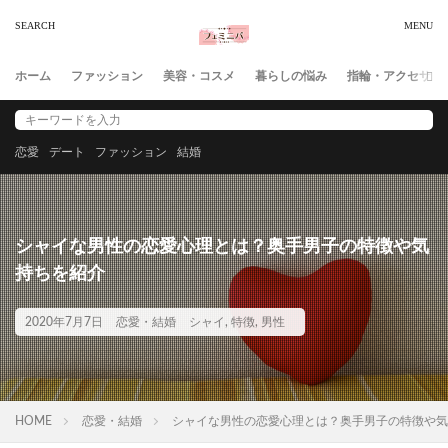
ホーム
ファッション
美容・コスメ
暮らしの悩み
指輪・アクセサリ
恋愛
デート
ファッション
結婚
シャイな男性の恋愛心理とは？奥手男子の特徴や気
持ちを紹介
2020年7月7日
恋愛・結婚
シャイ
,
特徴
,
男性
HOME
恋愛・結婚
シャイな男性の恋愛心理とは？奥手男子の特徴や気