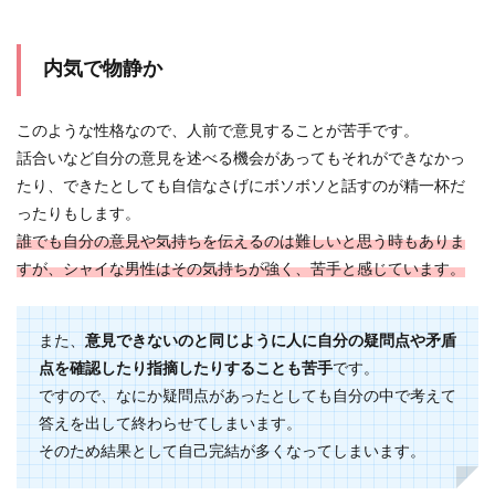
内気で物静か
バツイチで子持ち男性は恋愛に消極
的？男性の心理について
このような性格なので、人前で意見することが苦手です。
話合いなど自分の意見を述べる機会があってもそれができなかっ
バツイチで子持ちの男性を好きになったら、普通
のシングルの男性よりも恋愛に進んでも良いもの
たり、できたとしても自信なさげにボソボソと話すのが精一杯だ
か悩んでしま...
ったりもします。
誰でも自分の意見や気持ちを伝えるのは難しいと思う時もありま
すが、シャイな男性はその気持ちが強く、苦手と感じています。
独身で寂しいと感じているアラフォー
女性が考えるべきこと
また、
意見できないのと同じように人に自分の疑問点や矛盾
点を確認したり指摘したりすることも苦手
です。
普段は仕事に忙しいキャリアウーマンでも、マイ
ペースに仕事をこなし趣味を充実させている方で
ですので、なにか疑問点があったとしても自分の中で考えて
も、独身で一...
答えを出して終わらせてしまいます。
そのため結果として自己完結が多くなってしまいます。