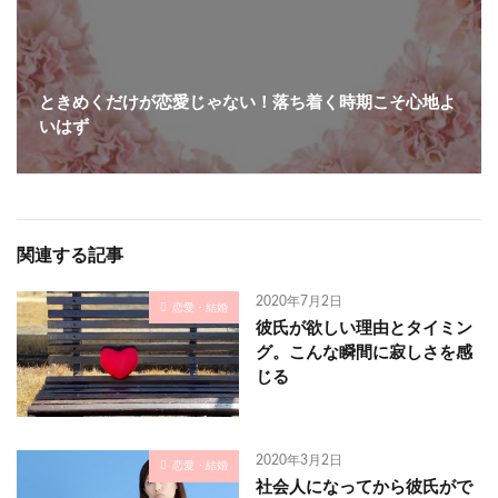
ときめくだけが恋愛じゃない！落ち着く時期こそ心地よ
いはず
関連する記事
2020年7月2日
恋愛・結婚
彼氏が欲しい理由とタイミン
グ。こんな瞬間に寂しさを感
じる
2020年3月2日
恋愛・結婚
社会人になってから彼氏がで