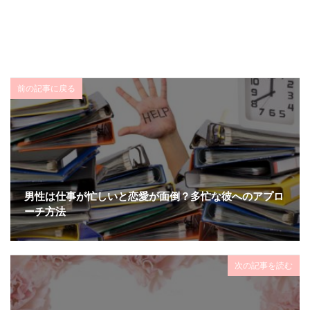
前の記事に戻る
男性は仕事が忙しいと恋愛が面倒？多忙な彼へのアプロ
ーチ方法
次の記事を読む