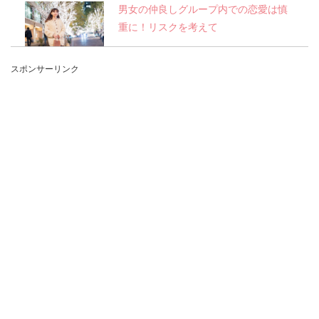
男女の仲良しグループ内での恋愛は慎
重に！リスクを考えて
大学生は同じサークル、同じ学部など男女の仲よ
スポンサーリンク
しグループができるのも珍しくありません。 男女
仲良...
高学歴の男性が好きなタイプや結婚相
手として選ぶ女性
高い学歴の男性はどんな女性が好きなのでしょう
か。好きなタイプは人それぞれですが高学歴の男
性の特徴から...
女性が男性に一目惚れ！アプローチ方
法と注意点について