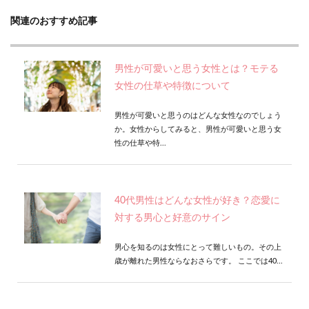
関連のおすすめ記事
男性が可愛いと思う女性とは？モテる
女性の仕草や特徴について
男性が可愛いと思うのはどんな女性なのでしょう
か。女性からしてみると、男性が可愛いと思う女
性の仕草や特...
40代男性はどんな女性が好き？恋愛に
対する男心と好意のサイン
男心を知るのは女性にとって難しいもの。その上
歳が離れた男性ならなおさらです。 ここでは40...