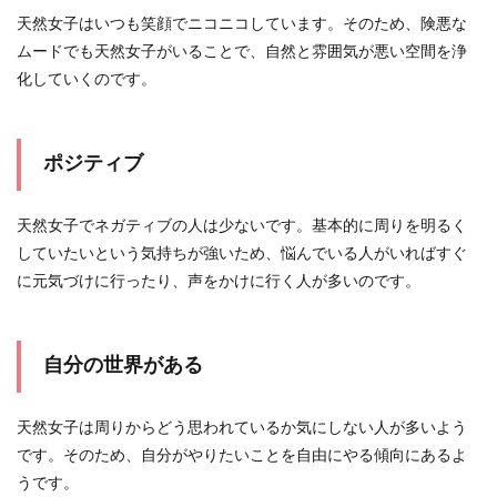
天然女子はいつも笑顔でニコニコしています。そのため、険悪な
ムードでも天然女子がいることで、自然と雰囲気が悪い空間を浄
化していくのです。
ポジティブ
天然女子でネガティブの人は少ないです。基本的に周りを明るく
していたいという気持ちが強いため、悩んでいる人がいればすぐ
に元気づけに行ったり、声をかけに行く人が多いのです。
自分の世界がある
天然女子は周りからどう思われているか気にしない人が多いよう
です。そのため、自分がやりたいことを自由にやる傾向にあるよ
うです。