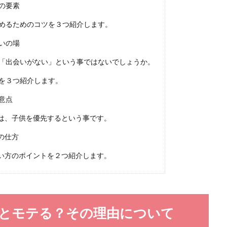
の要素
ができないと感じる理由と前向きになるための対処法
高めるためのコツを３つ紹介します。
、10代や20代の頃のように、気軽に恋愛ができないと感じている女性も多いと思
いの場
が「出会いがない」という事ではないでしょうか。
を３つ紹介します。
意点
盛り上がるお家デートを楽しむ方法
は、子供を優先するという事です。
の仕方
来る時には、どんなことをして過ごそうかと考えている女性も多いと思います。
い方のポイントを２つ紹介します。
外とモテる？その理由について
がおかしい！浮気する男は特徴的な行動をする