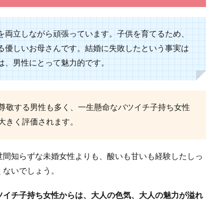
「浮気をしているかも…」。 そんな悩みを抱えている女性は多いのではないでし
を両立しながら頑張っています。子供を育てるため、
る優しいお母さんです。結婚に失敗したという事実は
は、男性にとって魅力的です。
顔が似てるのは、人は似ている人に好感を持つから
尊敬する男性も多く、一生懸命なバツイチ子持ち女性
大きく評価されます。
似てるというのは本当でしょうか。 結論から言うと、これは事実です。 人は自
世間知らずな未婚女性よりも、酸いも甘いも経験したしっ
くないでしょう。
ツイチ子持ち女性からは、大人の色気、大人の魅力が溢れ
どんな女性が好き？恋愛に対する男心と好意のサイン