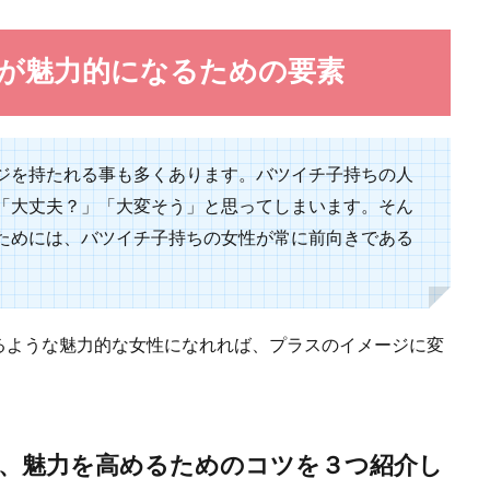
女性にとって難しいもの。その上歳が離れた男性ならなおさらです。 ここでは
性が魅力的になるための要素
ジを持たれる事も多くあります。バツイチ子持ちの人
？浮気する男性の心理と取り戻す方法
「大丈夫？」「大変そう」と思ってしまいます。そん
ためには、バツイチ子持ちの女性が常に前向きである
頻度が急に減ったり妙にオシャレに気を使うようなったりすると、「もしかして
.
るような魅力的な女性になれれば、プラスのイメージに変
くしたい女性やつい守りたくなってしまう女性の特徴
が、魅力を高めるためのコツを３つ紹介し
たいと思う女性にはどのような特徴があるのでしょうか。男性は、女性がこのよ