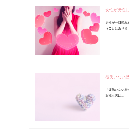
女性が男性
男性が一目惚れ
うことはありま..
彼氏いない
「彼氏いない歴
女性も実は...