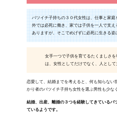
大好きな彼氏が
ょうか。 ...
バツイチ子持ちの３０代女性は、仕事と家庭
外では必死に働き、家では子供を一人で支え
ありますが、そこでめげずに必死に生きる姿
運命の人と
女手一つで子供を育てるたくましさを
は、女性としてだけでなく、人として
運命の人は顔が
分に似た...
恋愛して、結婚までを考えると、何も知らない
かり者のバツイチ子持ち女性を選ぶ男性も少な
結婚、出産、離婚の３つを経験してきているバ
40代男性は
ているようです。