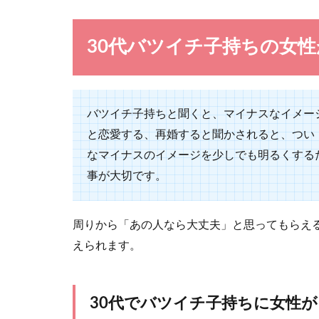
男心を知るのは
40...
30代バツイチ子持ちの女
バツイチ子持ちと聞くと、マイナスなイメー
もしかして
と恋愛する、再婚すると聞かされると、つい
なマイナスのイメージを少しでも明るくする
彼氏からの連絡
浮気している？..
事が大切です。
周りから「あの人なら大丈夫」と思ってもらえ
えられます。
男性が優し
30代でバツイチ子持ちに女性
男性が優しくし