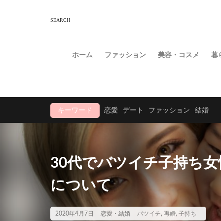
ホーム
ファッション
美容・コスメ
暮
キーワード
恋愛
デート
ファッション
結婚
30代でバツイチ子持ち
について
2020年4月7日
恋愛・結婚
バツイチ
,
再婚
,
子持ち