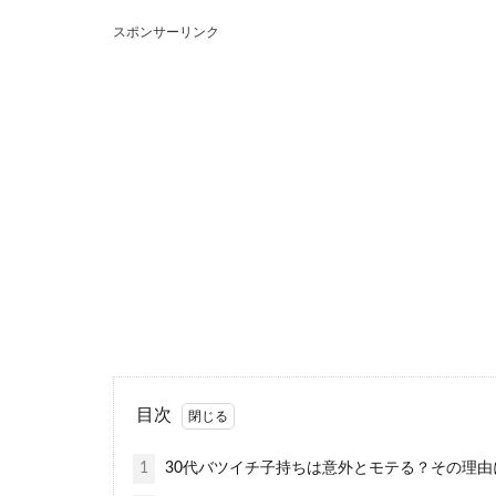
スポンサーリンク
アラフォー
アラフォー女性
反対に独...
社会人と大
大学の時に知り
大学生のカップ..
目次
1
30代バツイチ子持ちは意外とモテる？その理由