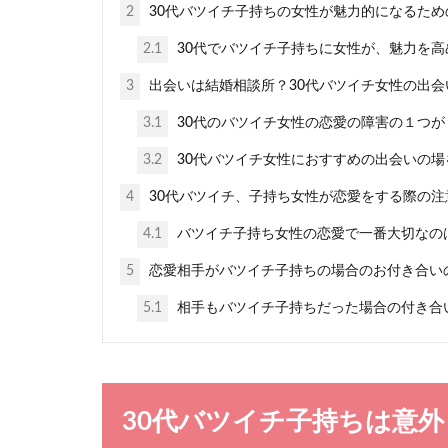
2
30代バツイチ子持ちの女性が魅力的になるため
30代で恋愛
2.1
30代でバツイチ子持ちに女性が、魅力を
30代になると
3
出会いは結婚相談所？30代バツイチ女性の出会
います。恋...
3.1
30代のバツイチ女性の恋愛の障害の１つ
3.2
30代バツイチ女性におすすめの出会いの場
4
30代バツイチ、子持ち女性が恋愛をする際の注
カップルで
4.1
バツイチ子持ち女性の恋愛で一番大切なの
5
恋愛相手がバツイチ子持ちの場合のお付き合い
彼が初めて家に
せっか...
5.1
相手もバツイチ子持ちだった場合の付き合
30代バツイチ子持ちは意
彼氏の様子