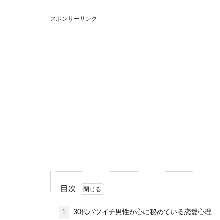
31歳女性の
スポンサーリンク
31歳、女性、
して焦りを感...
彼氏の職場
女性の多い職場
え、嫉妬心を抱..
目次
1
30代バツイチ男性が心に秘めている恋愛心理
彼氏と音信