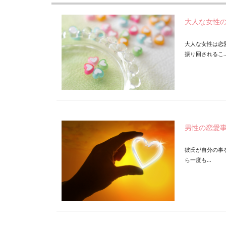
大人な女性
大人な女性は恋
振り回されるこ..
男性の恋愛
彼氏が自分の事
ら一度も...