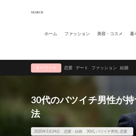
ホーム
ファッション
美容・コスメ
暮
キーワード
恋愛
デート
ファッション
結婚
30代のバツイチ男性が
法
2020年5月24日
恋愛・結婚
30代
,
バツイチ男性
,
恋愛