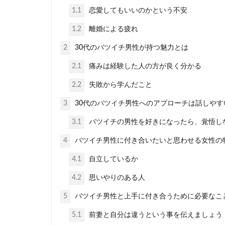
1.1
恋愛してもいいのかという不安
彼氏と急に連絡
1.2
離婚による疲れ
をとってしまう..
2
30代のバツイチ男性が持つ魅力とは
2.1
痛みは経験した人の方が良く分かる
2.2
失敗から学んだこと
3
30代のバツイチ男性へのアプローチは話しやす
恋愛が成就
3.1
バツイチの男性を好きになったら、覚悟し
恋愛は、片思い
4
バツイチ男性に付き合いたいと思わせる女性の
って貰えるこ...
4.1
自立しているか
4.2
思いやりのある人
5
バツイチ男性と上手に付き合うために必要なこ
5.1
前妻と自分は違うという事を伝えましょう
外国人と本