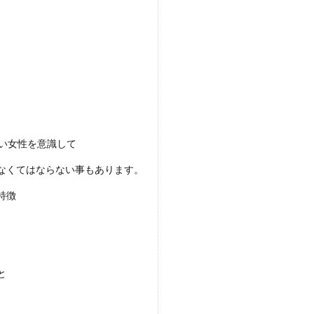
が取れなくなったら心配になりますよね。しつこいかも？と思っても何度も連絡
.
い女性を意識して
する、好きな相手を落とす方法についてご紹介
なくてはならない事もあります。
だけでは先に進むことが出来ません。 自分だけではなく、相手からも好きにな
特徴
と
気で恋愛がしたいなら自立した女性になろう