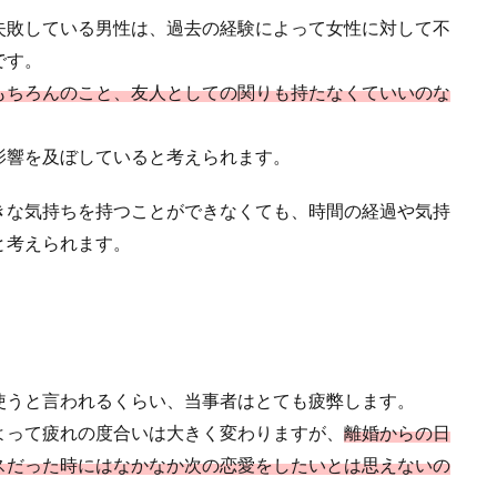
失敗している男性は、過去の経験によって女性に対して不
ていると、彼氏と喧嘩してしまうこともあります。 このままお別れしたくない
です。
もちろんのこと、友人としての関りも持たなくていいのな
影響を及ぼしていると考えられます。
きな気持ちを持つことができなくても、時間の経過や気持
出ない時に考えられる理由とそんな時の正しい対応
と考えられます。
り電話に出てくれないとお悩みの方はいませんか？電話をしたのに、出てくれな
.
使うと言われるくらい、当事者はとても疲弊します。
よって疲れの度合いは大きく変わりますが、
離婚からの日
焦る？焦る理由と結婚を意識する瞬間・男性心理を解説
スだった時にはなかなか次の恋愛をしたいとは思えないの
お付き合いをしている女性の中には、彼氏が結婚に焦る様子を見せていることに気