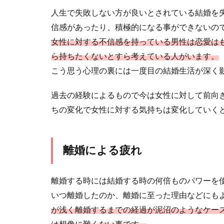
人生で失敗しない方が良いとされている結婚を
お付き合いをし
のであれば、...
信感があったり、積極的になる事ができないの
女性に対する不信感を持っている男性は恋愛は
ら持ちたくないとすら考えている人がいます。
こう思う心理の裏には一度目の結婚生活が深く
過去の経験によるもので今は女性に対して前向
彼が電話に
ちの変化で女性に対する気持ちは変化していく
最近、彼があま
いことが続くと..
離婚による疲れ
離婚する時には結婚する時の何倍ものパワーを
いつ離婚したのか、離婚に至った理由などにも
男も結婚に
が浅く離婚するまでの経過が泥沼のようなケー
30代の男性と