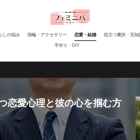
らしの悩み
指輪・アクセサリー
恋愛・結婚
役立つ裏技・豆知
手作り・DIY
持つ恋愛心理と彼の心を掴む方