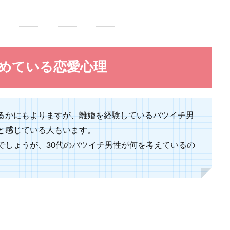
の恋愛がしたい！」と国際恋愛に憧れる女性は多いですが、国際恋愛の現実を知
.
秘めている恋愛心理
男性がグッと心をつかまれる服装と女性の注意点
るかにもよりますが、離婚を経験しているバツイチ男
な服装が良いのか、鏡の前で何度も確認をしてしまいます。しかしお気に入りの
と感じている人もいます。
.
でしょうが、30代のバツイチ男性が何を考えているの
をしてしまった時に知っておきたい仲直りの方法