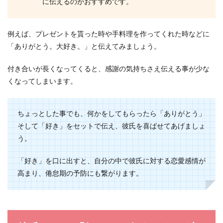
に伝えるのがおすすめです。
する愛情を感じられず、もしかしたら体が目的で
付き合ってい...
例えば、プレゼントを貰った時や手料理を作ってくれた時などに
「ありがとう。大好き。」と伝えてみましょう。
可愛い女の特徴とモテ女子になる方
法！男目線で見る可愛い女とは
付き合いが長くなってくると、感謝の気持ちさえ伝える事が少な
くなってしまいます。
男性から見て「可愛い」と感じる女性には一体ど
んな特徴があるのでしょうか。現在彼氏がおら
ず、素敵な異性...
ちょっとした事でも、何かをしてもらったら「ありがとう」
そして「好き」をセットで伝え、彼氏を喜ばせてあげましょ
う。
女性35歳からの結婚を近づけるための
「好き」を口に出すと、自分の中で彼氏に対する恋愛感情が
方法。大人の婚活成功術
高まり、倦怠期の予防にも繋がります。
結婚したいと思いながらも、気付くと35歳になっ
てしまった、という女性も多いと思います。出会
いが少なく...