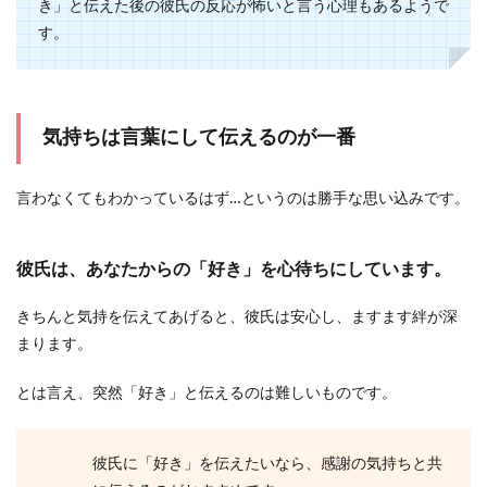
き」と伝えた後の彼氏の反応が怖いと言う心理もあるようで
の心理と彼氏との今後について
す。
暴言を吐く彼氏に悩まされている女性は少なくな
いでしょう。 暴言を吐く男性は基本的に自分に自
信が...
気持ちは言葉にして伝えるのが一番
スペイン人男性の特徴と恋愛観につい
言わなくてもわかっているはず…というのは勝手な思い込みです。
て。日本の恋愛との違い
彼氏は、あなたからの「好き」を心待ちにしています。
スペイン人の男性は、日本人男性と比べて彫りの
深い顔立ちで、大きな目元も印象的です。そんな
スペイン人の...
きちんと気持を伝えてあげると、彼氏は安心し、ますます絆が深
まります。
とは言え、突然「好き」と伝えるのは難しいものです。
彼氏は私の体が目的？体目的男の特徴
と彼の気持ちを判断する方法
彼氏に「好き」を伝えたいなら、感謝の気持ちと共
彼氏とお付き合いをしていても、あまり自分に対