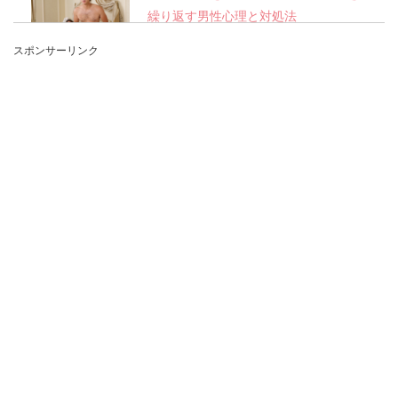
繰り返す男性心理と対処法
スポンサーリンク
彼氏に浮気癖があると、彼の浮気が発覚するたび
に、何度も何度も傷ついて泣くことになります。
それでも...
2回目のデートは恋愛の重要ポイント、
服装にも注意をしよう
2回目のデートになると、1回目のデートが成功し
た！と女性は安心をしてしまいます。服装も1回
目は男性ウ...
バツイチで子持ち男性は恋愛に消極
的？男性の心理について
バツイチで子持ちの男性を好きになったら、普通