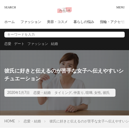
ホーム
ファッション
美容・コスメ
暮らしの悩み
指輪・アクセサリ
恋愛
デート
ファッション
結婚
彼氏に好きと伝えるのが苦手な女子へ伝えやすいシ
チュエーション
2020年1月7日
恋愛・結婚
タイミング
,
仲直り
,
喧嘩
,
女性
,
彼氏
HOME
恋愛・結婚
彼氏に好きと伝えるのが苦手な女子へ伝えやすいシ