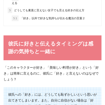
える
5
どうしても素直に言えない女子でも言える好きの伝え方
男性が可愛いと思う女性とは？モテる
女性の仕草や特徴について
5.1
「好き」以外で好きな気持ちが伝わる魔法の言葉２
男性が可愛いと思うのはどんな女性なのでしょう
か。女性からしてみると、男性が可愛いと思う女
性の仕草や特...
彼氏に好きと伝えるタイミングは感
謝の気持ちと一緒に
恋愛でいつも「重い」と言われる女性
の特徴
「このキャラクターが好き」「美味しい料理が好き」という「好
恋愛をする時に一途なのは良いことですが、それ
き」は簡単に言えるのに、彼氏に「好き」と言えないのはなぜで
が度を超えると「重い」と言われてしまうことも
しょう？
あります。 ...
彼氏への「好き」には、どうしても恥ずかしいという思いが
出てきてしまいます。また、自分に自信がない場合は「好
彼氏の暴言がひどい！暴言を吐く彼氏