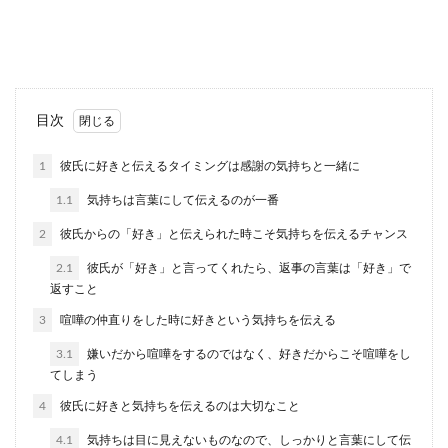
のシングルの男性よりも恋愛に進んでも良いもの
か悩んでしま...
彼氏ができない女性に多い特徴と『気
目次
になる女子』になる方法
1
彼氏に好きと伝えるタイミングは感謝の気持ちと一緒に
彼氏が欲しいと思いながらも、彼氏ができない女
1.1
気持ちは言葉にして伝えるのが一番
性は多いと思います。周りの友達には、普通に彼
氏ができてい...
2
彼氏からの「好き」と伝えられた時こそ気持ちを伝えるチャンス
2.1
彼氏が「好き」と言ってくれたら、返事の言葉は「好き」で
返すこと
もしかして恋愛に依存してる？依存を
3
喧嘩の仲直りをした時に好きという気持ちを伝える
しない方法と注意点
3.1
嫌いだから喧嘩をするのではなく、好きだからこそ喧嘩をし
てしまう
大好きな彼氏とはいつも一緒にいたい、声を聞き
たいと思ってしまいます。それは誰にでもあるこ
4
彼氏に好きと気持ちを伝えるのは大切なこと
とですが、度...
4.1
気持ちは目に見えないものなので、しっかりと言葉にして伝