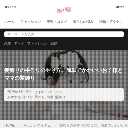
ホーム
ファッション
美容・コスメ
暮らしの悩み
指輪・アクセサリ
恋愛
デート
ファッション
結婚
髪飾りの手作りのやり方。簡単でかわいいお子様と
ママの髪飾り
2019年8月12日
かわいいアイテム
おすすめ
,
作り方
,
手作り
,
簡単
,
髪飾り
HOME
かわいいアイテム
髪飾りの手作りのやり方。簡単でかわいいお