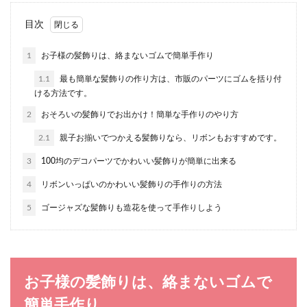
【黄色い宝石の名前】宝石の種類と特
目次
徴について
1
お子様の髪飾りは、絡まないゴムで簡単手作り
宝石の中で黄色い宝石を探すといろいろな種類の
1.1
最も簡単な髪飾りの作り方は、市販のパーツにゴムを括り付
宝石があります。 そこで、黄色い宝石の名前と特
ける方法です。
徴をご紹...
2
おそろいの髪飾りでお出かけ！簡単な手作りのやり方
2.1
親子お揃いでつかえる髪飾りなら、リボンもおすすめです。
ショートネイルのデザインの中で簡単
3
100均のデコパーツでかわいい髪飾りが簡単に出来る
に出来るものは
4
リボンいっぱいのかわいい髪飾りの手作りの方法
ネイルをする人の多くは、見栄えを良くするため
5
ゴージャズな髪飾りも造花を使って手作りしよう
に爪を長くします。 しかし、仕事や学校の都合
や、長い爪...
お子様の髪飾りは、絡まないゴムで
可愛い女の子と思われたいなら、さま
簡単手作り
ざまな条件を満たそう