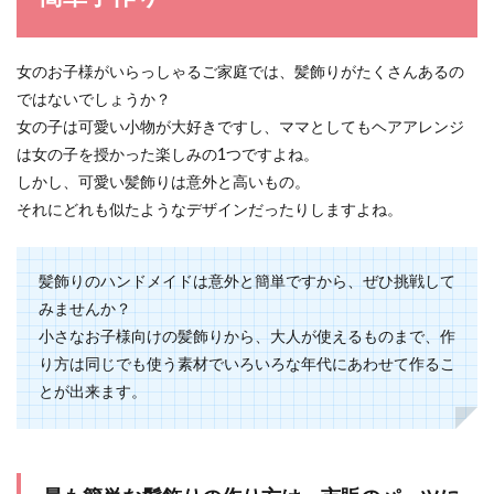
可愛い女の子を思い浮かべた時に、さまざまな条
件が出てきます。 しかし、自分の中にある条件を
女のお子様がいらっしゃるご家庭では、髪飾りがたくさんあるの
満たした...
ではないでしょうか？
女の子は可愛い小物が大好きですし、ママとしてもヘアアレンジ
は女の子を授かった楽しみの1つですよね。
指輪のおしゃれな付け方のコツ！バラ
しかし、可愛い髪飾りは意外と高いもの。
ンスや印象の楽しみ方
それにどれも似たようなデザインだったりしますよね。
指輪のおしゃれな付け方はコツがわかれば簡単で
す。 ただ何も考えずに付けてしまうと、その指輪
髪飾りのハンドメイドは意外と簡単ですから、ぜひ挑戦して
の良さが...
みませんか？
小さなお子様向けの髪飾りから、大人が使えるものまで、作
り方は同じでも使う素材でいろいろな年代にあわせて作るこ
とが出来ます。