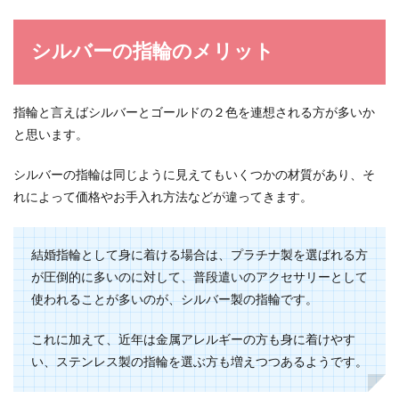
いいお子様とママの髪飾り
髪を結んだ時に髪飾りが一つあるだけで、雰囲気
シルバーの指輪のメリット
がアップしますね。 ですがかわいい、素敵と思っ
た髪飾り...
指輪と言えばシルバーとゴールドの２色を連想される方が多いか
と思います。
指輪のおしゃれな付け方のコツ！バラ
ンスや印象の楽しみ方
シルバーの指輪は同じように見えてもいくつかの材質があり、そ
れによって価格やお手入れ方法などが違ってきます。
指輪のおしゃれな付け方はコツがわかれば簡単で
す。 ただ何も考えずに付けてしまうと、その指輪
の良さが...
結婚指輪として身に着ける場合は、プラチナ製を選ばれる方
が圧倒的に多いのに対して、普段遣いのアクセサリーとして
使われることが多いのが、シルバー製の指輪です。
これに加えて、近年は金属アレルギーの方も身に着けやす
い、ステンレス製の指輪を選ぶ方も増えつつあるようです。