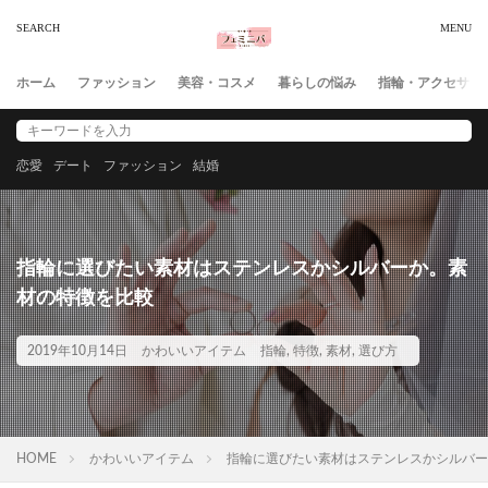
ホーム
ファッション
美容・コスメ
暮らしの悩み
指輪・アクセサリ
恋愛
デート
ファッション
結婚
指輪に選びたい素材はステンレスかシルバーか。素
材の特徴を比較
2019年10月14日
かわいいアイテム
指輪
,
特徴
,
素材
,
選び方
HOME
かわいいアイテム
指輪に選びたい素材はステンレスかシルバー