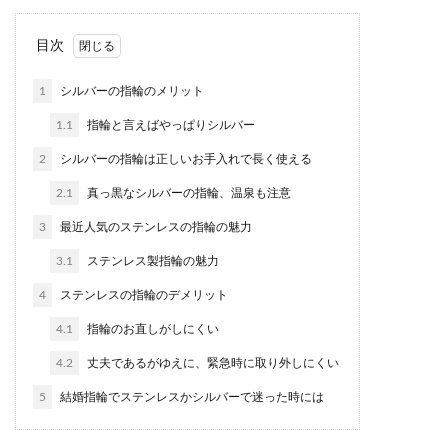
押し花の作り方・アイロンを使って綺
目次
麗な押し花やしおりを作ろう
1
シルバーの指輪のメリット
簡単な押し花の作り方を知りたいと思ったら、ア
1.1
指輪と言えばやっぱりシルバー
イロンを使って押し花を作る方法を試してみまし
ょう。 ...
2
シルバーの指輪は正しいお手入れで長く使える
2.1
真っ黒なシルバーの指輪、温泉も注意
3
最近人気のステンレスの指輪の魅力
花屋さんにブーケを頼みたい時の頼み
方、基本情報は伝えよう
3.1
ステンレス製指輪の魅力
4
ステンレスの指輪のデメリット
花屋さんにブーケを頼む時、あなたはどんな頼み
方をしているでしょうか。 うまくイメージが伝わ
4.1
指輪のお直しがしにくい
らない、...
4.2
丈夫であるがゆえに、緊急時に取り外しにくい
5
結婚指輪でステンレスかシルバーで迷った時には
髪飾りの手作りのやり方。簡単でかわ