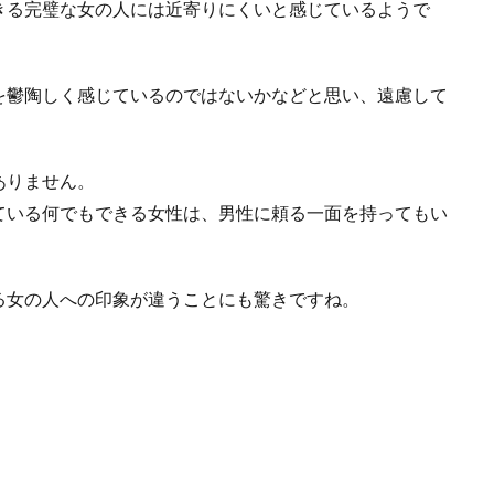
きる完璧な女の人には近寄りにくいと感じているようで
を鬱陶しく感じているのではないかなどと思い、遠慮して
ありません。
ている何でもできる女性は、男性に頼る一面を持ってもい
る女の人への印象が違うことにも驚きですね。