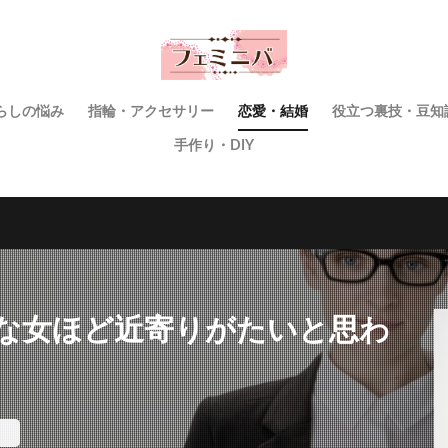
らしの悩み
指輪・アクセサリー
恋愛・結婚
役立つ裏技・豆知
手作り・DIY
な女ほど近寄りがたいと思わ