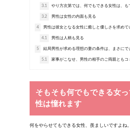
ある日、既婚の
3.1
やり方次第では、何でもできる女性は、も
かりが頭に浮か..
3.2
男性は女性の内面も見る
4
男性は彼女となる女性に癒しと優しさを求めて
4.1
男性は人柄も見る
5
結局男性が求める理想の妻の条件は、まさにで
彼氏と別れ
5.1
家事がこなせ、男性の相手のご両親ともコ
自分から別れた
縁」が頭をよ...
そもそも何でもできる女っ
性は憧れます
顔のパーツ
何をやらせてもできる女性、羨ましいですよね