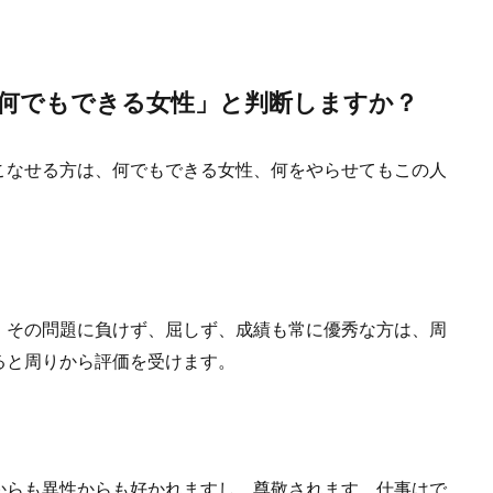
れると言いますが、具体的にはどのような顔の人がどんな性格をしているのでし
何でもできる女性」と判断しますか？
こなせる方は、何でもできる女性、何をやらせてもこの人
の写真を女性に送る時に隠されている心理と対処方法
気持ちで、メールやLINEなどで写真を送り合うことが多いですが、送られてきた
。その問題に負けず、屈しず、成績も常に優秀な方は、周
ると周りから評価を受けます。
の心理【既婚女性編】男にモテたい理由と注意点
婚女性の中には、「妻」という立場でありながら男性にモテたいと思ってしまう
からも異性からも好かれますし、尊敬されます。仕事はで