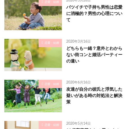
2020年5月28日
恋愛・結婚
バツイチで子持ち男性は恋愛
に消極的？男性の心理につい
て
2020年3月16日
恋愛・結婚
どちらも一緒？意外とわから
ない街コンと婚活パーティー
の違い
2020年6月16日
恋愛・結婚
友達が自分の彼氏と浮気した
疑いがある時の対処法と解決
策
2020年5月14日
恋愛・結婚