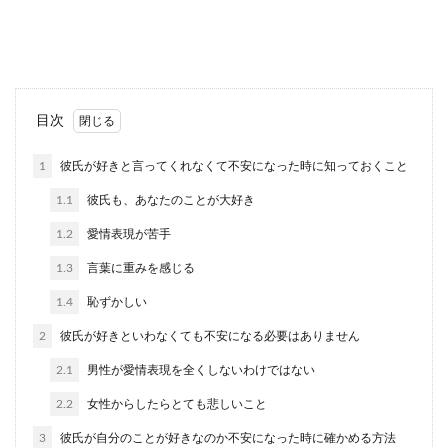
のシングルの男性よりも恋愛に進んでも良いもの
か悩んでしま...
出会いがない社会人女性が出会える場
目次
所と男にモテる女の心得
1
彼氏が好きと言ってくれなくて不安になった時に知っておくこと
長い間彼氏がおらず、なかなか出会いがないこと
1.1
彼氏も、あなたのことが大好き
に頭を悩ませている女性もいるのではないでしょ
うか。 ...
1.2
愛情表現が苦手
1.3
言葉に重みを感じる
1.4
恥ずかしい
彼氏の浮気は許せる？許す理由と方
法、気持ちの整理について
2
彼氏が好きといわなくても不安になる必要はありません
2.1
男性が愛情表現を全くしないわけではない
彼氏が浮気をしたら絶対に許せないという方と、
許せるという方に分かれます。浮気をしたと言う
2.2
女性からしたらとても悲しいこと
事実に気持ち...
3
彼氏が自分のことが好きなのか不安になった時に確かめる方法