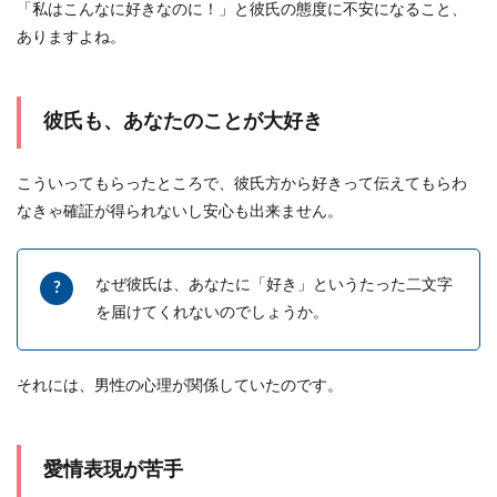
「私はこんなに好きなのに！」と彼氏の態度に不安になること、
い寂しいときの対処方法
ありますよね。
遠距離になって彼氏が忙しいのはわかっていて
も、連絡が少なくなってくると寂しい気持ちが抑
えられなくなっ...
彼氏も、あなたのことが大好き
こういってもらったところで、彼氏方から好きって伝えてもらわ
男女の仲良しグループ内での恋愛は慎
なきゃ確証が得られないし安心も出来ません。
重に！リスクを考えて
大学生は同じサークル、同じ学部など男女の仲よ
なぜ彼氏は、あなたに「好き」というたった二文字
しグループができるのも珍しくありません。 男女
を届けてくれないのでしょうか。
仲良...
それには、男性の心理が関係していたのです。
浮気する男性の気持ちから学ぶ！絶対
にさせないための予防対策
愛情表現が苦手
浮気する男性の気持ちについて気になる女性は多