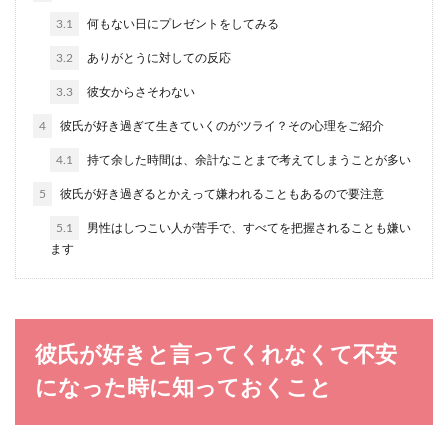
3.1
何もない日にプレゼントをしてみる
初デートにはどんな服装が良いの？大
3.2
ありがとうに対しての反応
人な女性におすすめな服選び
3.3
彼女からさそわない
初デートは楽しみな半面、どのような服装を選ん
4
彼氏が好き過ぎて生きていくのがツライ？その心理をご紹介
だら良いのか、迷ってしまう人も多いはずです。
4.1
持て余した時間は、余計なことまで考えてしまうことが多い
特に普段...
5
彼氏が好き過ぎるとかえって嫌われることもあるので要注意
5.1
男性はしつこい人が苦手で、すべてを把握されることも嫌い
【可愛くなる方法】男性が惹かれる女
ます
性の性格や仕草
男性からは、いつも友達以上に見てもらえないと
いう女性も多いと思います。仲良くなっても、恋
彼氏が好きと言ってくれなくて不安
愛には発展せ...
になった時に知っておくこと
遠距離の彼氏は忙しいから連絡が少な