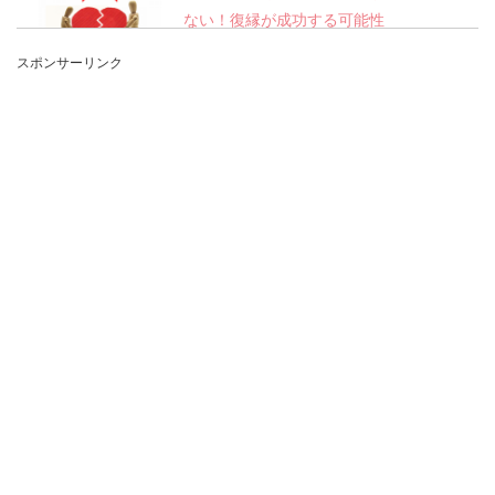
ない！復縁が成功する可能性
スポンサーリンク
別れた彼氏のことが忘れられない。そんな経験、
長い人生のうち誰にでも一度くらいはあるはずで
す。どうして...
26歳独身彼氏なし女性が新しい恋愛を
始めるためのステップ
女性の26歳というのは、周りと自分を比較して、
いろいろなことに敏感になりやすい時期です。彼
氏なしの独...
バツイチで子持ち男性は恋愛に消極
的？男性の心理について
バツイチで子持ちの男性を好きになったら、普通