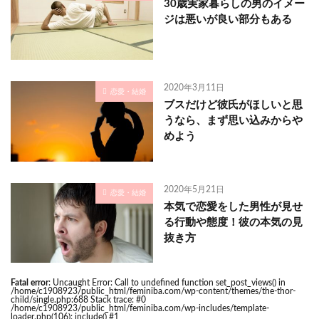
30歳実家暮らしの男のイメー
ジは悪いが良い部分もある
2020年3月11日
恋愛・結婚
ブスだけど彼氏がほしいと思
うなら、まず思い込みからや
めよう
2020年5月21日
恋愛・結婚
本気で恋愛をした男性が見せ
る行動や態度！彼の本気の見
抜き方
Fatal error
: Uncaught Error: Call to undefined function set_post_views() in
/home/c1908923/public_html/feminiba.com/wp-content/themes/the-thor-
child/single.php:688 Stack trace: #0
/home/c1908923/public_html/feminiba.com/wp-includes/template-
loader.php(106): include() #1