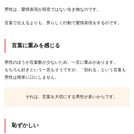
いのではないでしょうか。浮気した彼氏と別れた
くないなら、...
男性は、愛情表現が得意ではない生き物なのです。
言葉で伝えるよりも、男らしく行動で愛情表現をするのです。
彼氏に『好き』と言うベストなタイミ
ングとシチュエーション
言葉に重みを感じる
彼氏には照れくさくて『好き』と言えないという
女性は多いと思います。言葉にした方が気持ちが
男性のほうが言葉数が少ないため、一言に重みがあります。
伝わることは...
もちろん好きという一言もそうですが、「別れる」という言葉も
男性は簡単に口にしません。
外国人の彼氏がほしい！出会える場所
それは、言葉を大切にする男性が多いからです。
と付き合う時のポイント
外国人の彼氏がほしいと考えている女性もいるの
ではないでしょうか。お付き合いがしたいと思っ
ても、どこで...
恥ずかしい