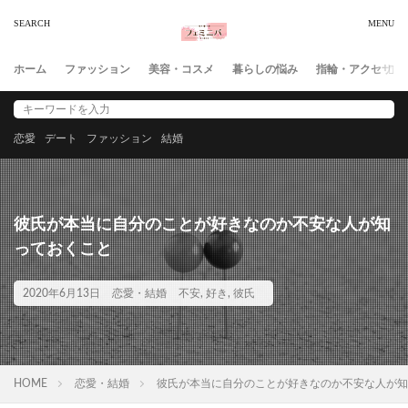
ホーム
ファッション
美容・コスメ
暮らしの悩み
指輪・アクセサリ
恋愛
デート
ファッション
結婚
彼氏が本当に自分のことが好きなのか不安な人が知
っておくこと
2020年6月13日
恋愛・結婚
不安
,
好き
,
彼氏
HOME
恋愛・結婚
彼氏が本当に自分のことが好きなのか不安な人が知