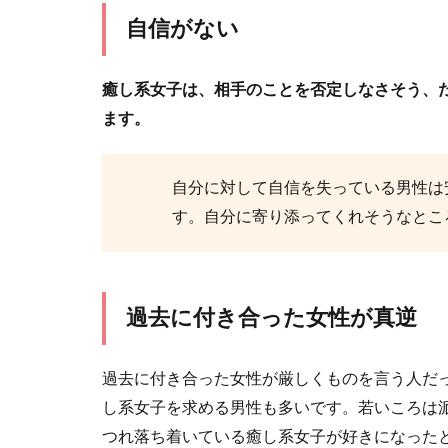
アラサーになる
自信がない
る方は多く...
癒し系女子は、相手のことを否定しなさそう、
ます。
ブスだけど
自分に対して自信を失っている男性は
自分を鏡で見た
す。自分に寄り添ってくれそうなとこ
れと同...
過去に付き合った女性が真逆
過去に付き合った女性が厳しくものを言う人だ
恋愛でいつ
し系女子を求める男性も多いです。若いころは
恋愛をする時に
つれ落ち着いている癒し系女子が好きになった
もあります。 ...