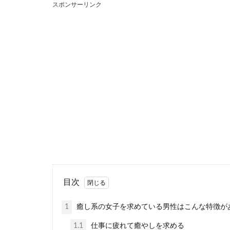
スポンサーリンク
結婚式の知らせ
し、いざ書...
なんとなく
告白されたから
必要な時代で...
目次
1
癒し系の女子を求めている男性はこんな特徴が
1.1
仕事に疲れて癒やしを求める