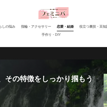
らしの悩み
指輪・アクセサリー
恋愛・結婚
役立つ裏技・豆知
手作り・DIY
、その特徴をしっかり掴もう