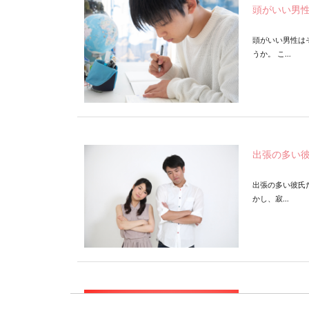
頭がいい男
頭がいい男性は
うか。 こ...
出張の多い
出張の多い彼氏
かし、寂...
結婚式に贈