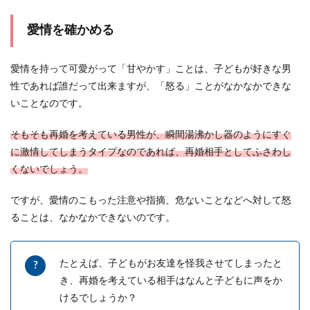
男性は浮気をしやすい生き物だという人がいます
が、それはなぜなのでしょうか。 もちろんすべて
愛情を確かめる
の男...
愛情を持って可愛がって「甘やかす」ことは、子どもが好きな男
性であれば誰だって出来ますが、「怒る」ことがなかなかできな
彼氏の元カノに嫉妬してしまう時の対
いことなのです。
処法と考え方
そもそも再婚を考えている男性が、瞬間湯沸かし器のようにすぐ
彼氏の元カノに嫉妬していませんか？ もうとっく
に激情してしまうタイプなのであれば、再婚相手としてふさわし
に別れているのに、なぜか気になる元カノの存
くないでしょう。
在。 彼...
ですが、愛情のこもった注意や指摘、危ないことなどへ対して怒
ることは、なかなかできないのです。
マンネリ解消のために効果的な方法。
恋愛を長続きさせるコツ
たとえば、子どもがお友達を怪我させてしまったと
彼との付き合いが長くなると、安定した関係には
き、再婚を考えている相手はなんと子どもに声をか
なりますが、安定しすぎてときめきも何も感じな
けるでしょうか？
くなってしま...