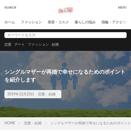
ホーム
ファッション
美容・コスメ
暮らしの悩み
指輪・アクセサリ
恋愛
デート
ファッション
結婚
シングルマザーが再婚で幸せになるためのポイント
を紹介します
2019年12月23日
恋愛・結婚
HOME
恋愛・結婚
シングルマザーが再婚で幸せになるためのポイント