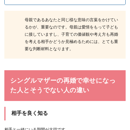
母親であるあなたと同じ様な意味の言葉をかけてい
奥手な男性へのアプローチ方法や結婚
るかが、重要なのです。母親は愛情をもって子ども
へ向けてのステップ
に接していますし、子育ての価値観や考え方も再婚
を考える相手かどうか見極めるためには、とても重
恋愛に奥手な男性との結婚は、かなり時間がかか
るのでは？と思う方も多いと思います。奥手な男
要な判断材料となります。
性は、恋愛に...
男性が浮気をしている時の行動の特徴
シングルマザーの再婚で幸せになっ
や、浮気しやすい男性の特徴
た人とそうでない人の違い
男性が恋愛をしたら必ず一途になると言いたいと
ころですが、全ての人がそうだとは限りません。
なかには...
相手を良く知る
相手と一緒にいる期間が大切です。