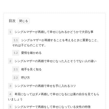
るところ...
友達の元彼と付き合うときに注意する
目次
事と付き合い方について
1
シングルマザーが再婚して幸せになれるかどうかで大切な事
友達の元彼と付き合う事になったときには、友達
1.1
シングルマザーが再婚することを考えるときに重要なこと、
に報告するべきなのでしょうか。 友達も恋人も大
それは子どものことです。
切に...
1.2
愛情を確かめる
2
シングルマザーの再婚で幸せになった人とそうでない人の違い
職場の男性に片思い！恋愛相談は誰に
2.1
相手を良く知る
する？相手の選び方と注意点
2.2
呼び方
片思いをしている時は恋の悩みを抱えやすいもの
3
シングルマザーの再婚で幸せを手に入れるコツ
です。誰かに話しを聞いてもらいたくなることも
あるのではな...
4
卑屈になってはダメ再婚して幸せになるには素の自分を見てもら
いましょう
5
シングルマザーで再婚をして幸せになっている女性の特徴