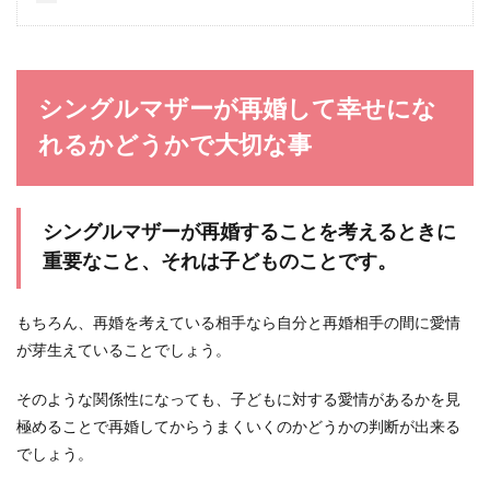
癒し系の女子になるには、その特徴を
しっかり掴もう
男性が好む女性にはさまざまなタイプがいます
シングルマザーが再婚して幸せにな
が、特に人気が高いのは癒し系の女子です。 も
し、自分自身...
れるかどうかで大切な事
初めて会う男性が見ている部分と初対
シングルマザーが再婚することを考えるときに
面の人と会話を続かせる法則
重要なこと、それは子どものことです。
初めて会う男性は、女性のどこを見ているのか気
もちろん、再婚を考えている相手なら自分と再婚相手の間に愛情
になったことはありませんか？そこで、男性が初
めて会う女性...
が芽生えていることでしょう。
そのような関係性になっても、子どもに対する愛情があるかを見
極めることで再婚してからうまくいくのかどうかの判断が出来る
男性が浮気をするのはなぜなのか、傾
でしょう。
向と対策を知ろう