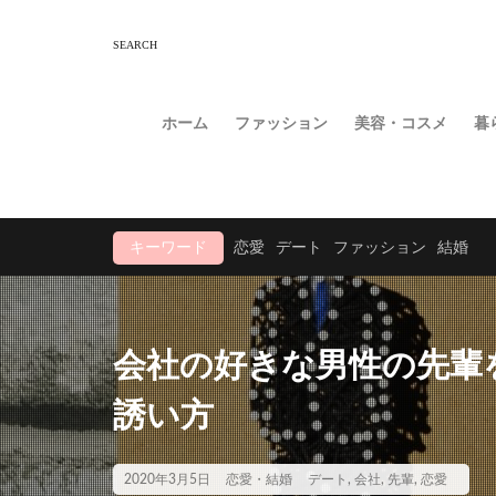
ホーム
ファッション
美容・コスメ
暮
キーワード
恋愛
デート
ファッション
結婚
会社の好きな男性の先輩
誘い方
2020年3月5日
恋愛・結婚
デート
,
会社
,
先輩
,
恋愛