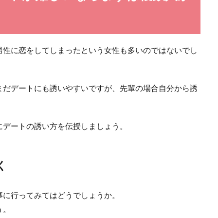
るから楽しいと感じたり、その人が魅力的に感じるものです。 しかし、その感
男性に恋をしてしまったという女性も多いのではないでし
まだデートにも誘いやすいですが、先輩の場合自分から誘
しまう浮気。やめられない女に潜んでいる理由
い浮気をしてしまったという経験を持つ人はいます。 浮気をしてしまった罪悪
にデートの誘い方を伝授しましょう。
く
事に行ってみてはどうでしょうか。
恋愛に依存してる？依存をしない方法と注意点
う。
はいつも一緒にいたい、声を聞きたいと思ってしまいます。それは誰にでもある