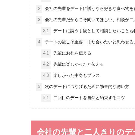
彼氏がいる
2
会社の先輩をデートに誘うなら好きな食べ物を
自分にはなかな
3
会社の先輩だからこそ聞いてほしい、相談が二
いる人もいるの..
3.1
デートに誘う手段として相談したいことも
4
デートの後こそ重要！また会いたいと思わせる
4.1
先輩にお礼を伝える
4.2
先輩に楽しかったと伝える
話し方がゆ
4.3
楽しかった中身もプラス
早口で話す女性
う男性が多いよ..
5
次のデートにつなげるために効果的な誘い方
5.1
二回目のデートを自然と約束するコツ
感情をコン
会社の先輩と二人きりのデ