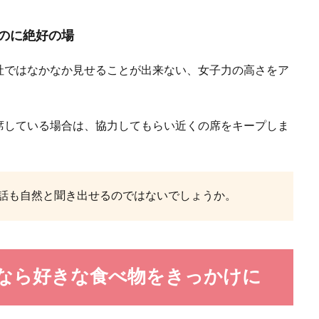
.
のに絶好の場
社ではなかなか見せることが出来ない、女子力の高さをア
い男性の心理とは？付き合ったときの特徴について
席している場合は、協力してもらい近くの席をキープしま
性にはどのような特徴があるのでしょうか。また、なぜそこまで美意識が高いの
話も自然と聞き出せるのではないでしょうか。
をやめさせる方法！浮気を繰り返す男性心理と対処法
なら好きな食べ物をきっかけに
あると、彼の浮気が発覚するたびに、何度も何度も傷ついて泣くことになりま