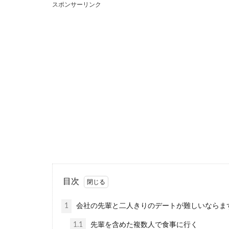
スポンサーリンク
頭がいい男
頭がいい男性は
うか。 こ...
男性の恋愛
彼氏が自分の事
ら一度も...
目次
1
会社の先輩と二人きりのデートが難しいならま
1.1
先輩を含めた複数人で食事に行く