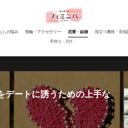
らしの悩み
指輪・アクセサリー
恋愛・結婚
役立つ裏技・豆知
手作り・DIY
をデートに誘うための上手な