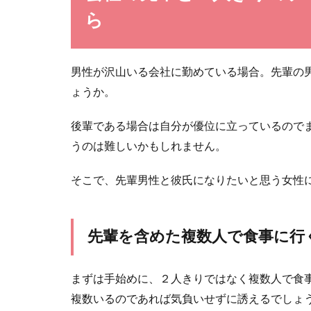
ら
人間は感情があ
情が上手くコ...
男性が沢山いる会社に勤めている場合。先輩の
ょうか。
後輩である場合は自分が優位に立っているので
繰り返して
うのは難しいかもしれません。
男女問わず、つ
感から、もう...
そこで、先輩男性と彼氏になりたいと思う女性
先輩を含めた複数人で食事に行
まずは手始めに、２人きりではなく複数人で食
もしかして
複数いるのであれば気負いせずに誘えるでしょ
大好きな彼氏と