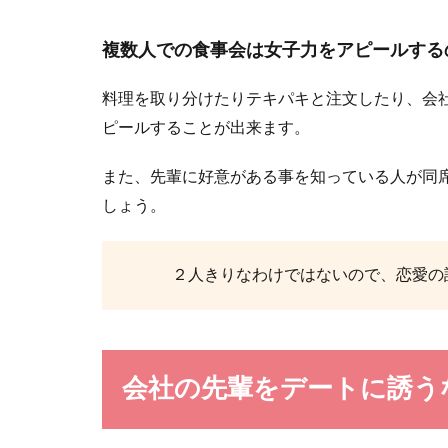
ことですが、度..
複数人での食事会は女子力をアピールする
料理を取り分けたりテキパキと注文したり、会
ピールすることが出来ます。
美意識の高
また、先輩に好意がある事を知っている人が同
しょう。
美意識の高い男
でしょうか。 ...
２人きりなわけではないので、恋愛の
彼氏の浮気
会社の先輩をデートに誘う
彼氏に浮気癖が
す。それでも...