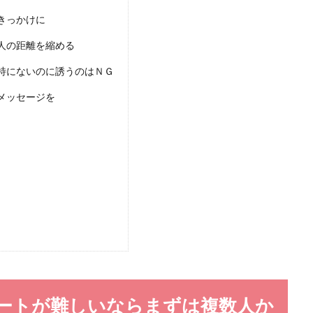
女性の特徴！社会人女性が素敵な彼氏を作る方法
きっかけに
か彼氏ができないのに、なぜか恋人が途切れない女性がいることを疑問に感じて
人の距離を縮める
.
特にないのに誘うのはＮＧ
メッセージを
っくりな女性が男性にモテる理由とゆっくり話すコツ
と、ゆっくりと話す女性。男性から見ると、ゆっくりと話す女性の方が好きとい
.
トロールして、恋愛の失敗を繰り返さないようにしよう
ートが難しいならまずは複数人か