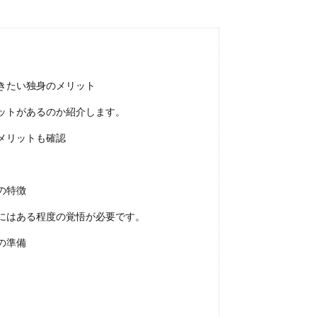
きたい独身のメリット
駆除方法で洗濯のりが効果的な理由と具体的な駆除方法
ットがあるのか紹介します。
リートに発生した赤いダニ。 駆除方法として市販の殺虫剤を使うといった方法
メリットも確認
の特徴
にはある程度の覚悟が必要です。
の準備
が続かない時の対処法！困ったときにおすすめの話題