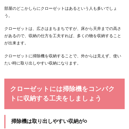
仕事が好きでバリバリと働き、それなりに収入を
部屋のどこかしらにクローゼットはあるという人も多いでしょ
得ている女性の中には、婚活をしてもなかなか理
う。
想の男性...
クローゼットは、広さはまちまちですが、床から天井までの高さ
があるので、収納の仕方を工夫すれば、多くの物を収納すること
フリーター女性の末路、将来を見据え
が出来ます。
て今できること
クローゼットに掃除機を収納することで、外からは見えず、使い
仕事を探しているけど、自分にあった仕事が見つ
たい時に取り出しやすい収納になります。
からない。正社員として就職していたけど、辞め
てしまった。...
クローゼットには掃除機をコンパク
開店祝いのお花の持ち帰りたいときは
トに収納する工夫をしましょう
マナーを守るのが常識
お店の開店祝いに店先にたくさんのお花が飾られ
掃除機は取り出しやすい収納が○
ていることがあります。 そのキレイなお花を持ち
帰りする...