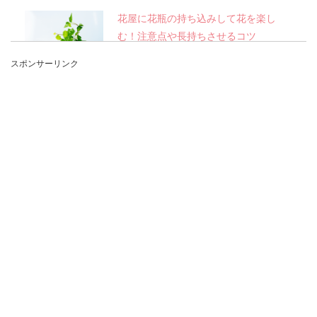
花屋に花瓶の持ち込みして花を楽し
む！注意点や長持ちさせるコツ
スポンサーリンク
花屋で花を購入していざ花瓶に花を生けようと思
うとうまくできないという人も多いのではないで
しょうか？ ...
100均の収納ケースで服を整理するお
すすめアイデア
100均のあのアイテムが服の収納ケースに早変わ
り！ クローゼットのごちゃついた服たちも、100
均ア...
お風呂の換気扇を点けっぱなしにした
ときの電気代と効果