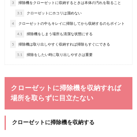
のではないで...
3
掃除機をクローゼットに収納するときは本体の汚れを取ること
3.1
クローゼットにホコリは溜めない
4
クローゼットの中もキレイに掃除してから収納するのもポイント
ユニットバスの詰まりの原因と直し
方、注意点を解説
4.1
掃除機をしまう場所も清潔な状態にする
5
掃除機は取り出しやすく収納すれば掃除もすぐにできる
ユニットバスが詰まり水が流れない時、詰まりの
直し方を知っておくことは大切です。 詰まりの原
5.1
掃除をしたい時に取り出しやすさは重要
因が何か...
小さい虫を発見！茶色の虫の正体はシ
クローゼットに掃除機を収納すれば
バンムシ・駆除と予防方法
場所を取らずに目立たない
家の中に小さい茶色い虫を発見。その虫の正体は
「シバンムシ」の可能性があります。 虫が苦手な
人は...
クローゼットに掃除機を収納する