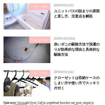
2019年9月13日
暮らしの悩み
ユニットバスの詰まりの原因
と直し方、注意点を解説
2019年10月23日
暮らしの悩み
赤いダニの駆除方法で洗濯の
りが効果的な理由と具体的な
駆除方法
2019年9月14日
暮らしの悩み
クローゼットは収納ケースの
しまい方や使い方でスッキリ
片付く
Fatal error
: Uncaught Error: Call to undefined function set_post_views() in