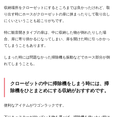
収納場所をクローゼットにするところまでは良かったけれど、取
り出す時にホースがクローゼットの扉に挟まったりして取り出し
男性が苦手な女性に共通する特徴や原
にくいということも起こりがちです。
因などについてご紹介
特に観音開きタイプの扉は、中に収納した物が倒れたりした場
世の中には男性を苦手とする女性が一定数存在し
合、扉に寄り掛かるになってしまい、扉を開けた時に引っかかっ
ます。 そういった女性は、一体何が原因でそのよ
てしまうこともあります。
うになっ...
しまった時には問題なかった掃除機も振動などでホース部分が倒
れてしまうことも。
クローゼットの中に掃除機をしまう時には、掃
除機をひとまとめにする収納がおすすめです。
便利なアイテムがワゴンラックです。