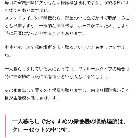
毎日の室内掃除に欠かせない掃除機は便利ですが、収納場所に困
ネットに多くの時間を使う生活をやめ
る物でもありますよね。
る方法。試すべき具体策
スタンドタイプの掃除機なら、部屋の中に立てかけて収納するこ
とも出来ますが、一般的な掃除機は、ホースが長いため、しまう
あなたは、一日のうちにどのくらいの時間スマホ
時に邪魔になったりすることもあります。
を手にしていますか？年代によっても違いはある
と思いますが...
本体とホースで収納場所を広く取るということもネックですよ
ね。
お祝いの袋を捨てるのは問題ナシ！処
一人暮らしをしている人にとっては、ワンルームタイプの場合は
分方法やマナーとリメイク術
特に掃除機の収納に気を遣うという人もいるでしょう。
結婚式などのお祝いで頂いたご祝儀の入った袋
そのまま出して置くのも場所を取りますし、何より掃除機の見た
は、つい捨てることができずに残してしまってい
目が生活感を感じさせます。
ませんか？ ...
一人暮らしでおすすめの掃除機の収納場所は、
生涯独身でいるための覚悟とメリット
クローゼットの中です。
やデメリット・必要な準備