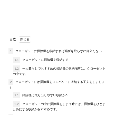
お風呂の換気扇をずっと点けたままだと電気代が
かなりかかってしまうのでは？ 毎月の光熱費はで
きる...
赤いダニの駆除方法で洗濯のりが効果
目次
的な理由と具体的な駆除方法
1
クローゼットに掃除機を収納すれば場所を取らずに目立たない
玄関先のコンクリートに発生した赤いダニ。 駆除
1.1
クローゼットに掃除機を収納する
方法として市販の殺虫剤を使うといった方法もあ
りますが...
1.2
一人暮らしでおすすめの掃除機の収納場所は、クローゼット
の中です。
2
クローゼットには掃除機をコンパクトに収納する工夫をしましょ
う
金持ちになる方法！女が金持ちになる
ために考えられる選択肢
2.1
掃除機は取り出しやすい収納が○
2.2
クローゼットの中に掃除機をしまう時には、掃除機をひとま
金持ちになる方法が知りたいのに、具体的にはど
とめにする収納がおすすめです。
んなことをすれば良いのかわからない女性もいる