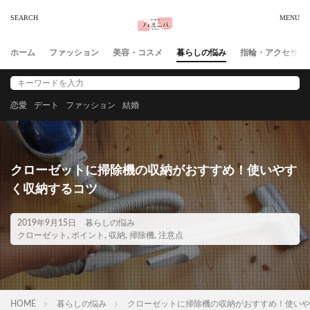
ホーム
ファッション
美容・コスメ
暮らしの悩み
指輪・アクセサリ
恋愛
デート
ファッション
結婚
クローゼットに掃除機の収納がおすすめ！使いやす
く収納するコツ
2019年9月15日
暮らしの悩み
クローゼット
,
ポイント
,
収納
,
掃除機
,
注意点
HOME
暮らしの悩み
クローゼットに掃除機の収納がおすすめ！使いや