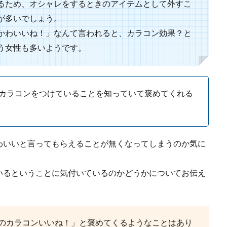
るため、オシャレをするときのアイテムとして外すこ
.
が多いでしょう。
かわいいね！」なんて言われると、カラコン効果？と
う女性も多いようです。
材のニットが向いている季節と洗濯する場合の注意点
カラコンをつけていることを知っていて褒めてくれる
ットよりもお手頃価格で購入できるアクリル素材のニット。しかし、いつまで着
.
わいいと言ってもらえることが無くなってしまうのか気に
いるということに気付いているのかどうかについてお伝え
服装の系統にはどういったものがあるのか
着るものの種類は数多くありますが、中でも女子が着る服装の系統にはどういっ
.
のカラコンいいね！」と褒めてくるようなことはあり