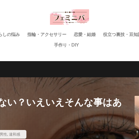
らしの悩み
指輪・アクセサリー
恋愛・結婚
役立つ裏技・豆知
手作り・DIY
ない？いえいえそんな事はあ
男性
,
違和感