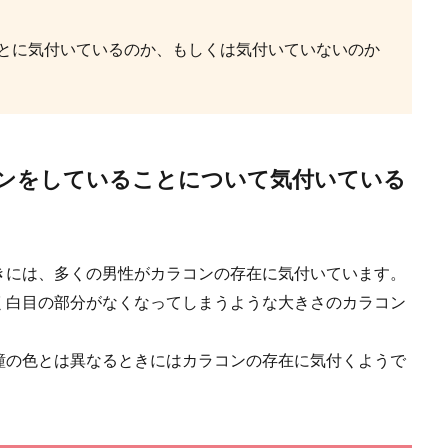
とに気付いているのか、もしくは気付いていないのか
の服装は、カジュアルを取り入れよう
の時は、それに合わせた若い服を着ていたと思いますが、30代になると、服装の雰
ンをしていることについて気付いている
きには、多くの男性がカラコンの存在に気付いています。
く白目の部分がなくなってしまうような大きさのカラコン
のタイプと特徴を紹介。骨格に合わせた服装の選び方
瞳の色とは異なるときにはカラコンの存在に気付くようで
スタイリングに困っていませんか？ 女性の服装のタイプには様々なジャンルが