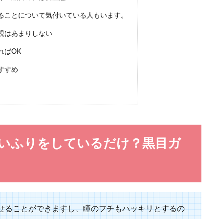
ることについて気付いている人もいます。
れしたときのネイルには、どのようなマナーがあるのでしょうか？ドレスは花嫁
.
視はあまりしない
ればOK
すすめ
【同窓会】女性が素敵に見える同窓会ファッション
出産などを経験して若い頃よりも体型の変化を感じる年頃です。そんな年代の女性
いふりをしているだけ？黒目ガ
レゼント【マフラー編】選び方のポイントとオススメ
せることができますし、瞳のフチもハッキリとするの
トとしてマフラーを贈りたいと考えたとき、どんな物を選んだらいいのかわから