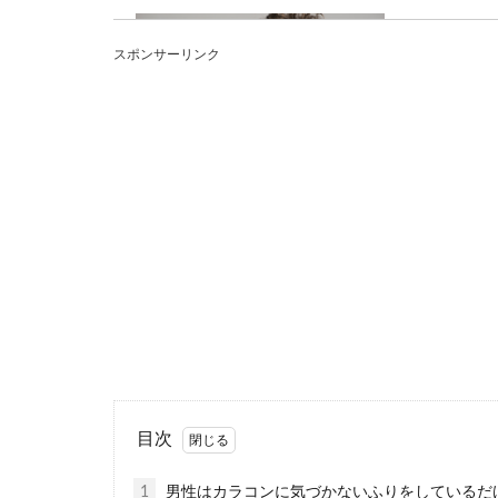
女子がおし
スポンサーリンク
女子がおしゃれ
友達がかわい...
女子の服装
世の中には色々
にファッション..
目次
1
男性はカラコンに気づかないふりをしているだ
結婚式にお