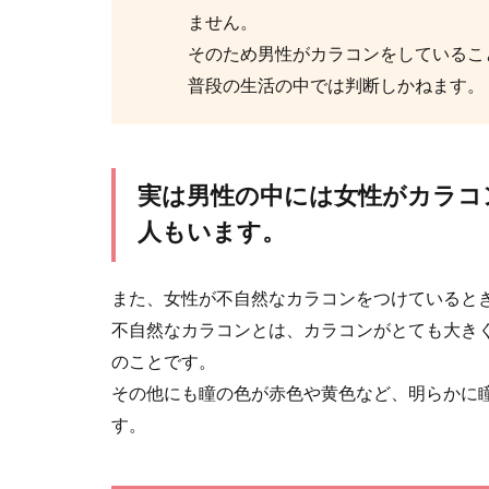
ません。
そのため男性がカラコンをしているこ
普段の生活の中では判断しかねます。
30代の女性
10代や20代
実は男性の中には女性がカラコ
囲気を変え...
人もいます。
また、女性が不自然なカラコンをつけていると
不自然なカラコンとは、カラコンがとても大き
のことです。
女性の服装
その他にも瞳の色が赤色や黄色など、明らかに
毎日着る洋服の
す。
あります...