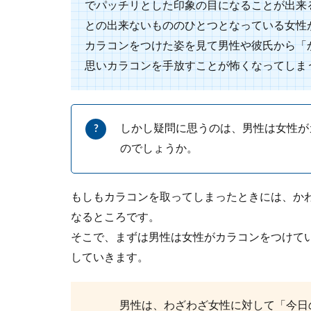
でパッチリとした印象の目になることが出来
ないという人も..
との出来ないもののひとつとなっている女性
カラコンをつけた姿を見て男性や彼氏から「
思いカラコンを手放すことが怖くなってしま
アクリル素
しかし疑問に思うのは、男性は女性が
ウール素材のニ
のでしょうか。
ることができる..
もしもカラコンを取ってしまったときには、か
なるところです。
そこで、まずは男性は女性がカラコンをつけて
女子が着る
していきます。
ファッションで
たものがあるの..
男性は、わざわざ女性に対して「今日