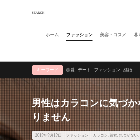
ホーム
ファッション
美容・コスメ
暮
キーワード
恋愛
デート
ファッション
結婚
男性はカラコンに気づか
りません
2019年9月19日
ファッション
カラコン
,
彼女
,
気づかない
,