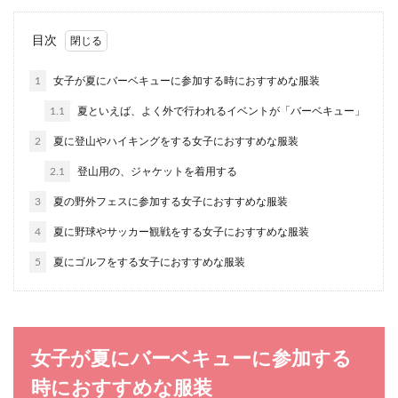
メガネ種類はたくさん！フレームから
目次
自分に合ったメガネを探そう
1
女子が夏にバーベキューに参加する時におすすめな服装
メガネ店に行くと、様々な種類のフレームが所狭
1.1
夏といえば、よく外で行われるイベントが「バーベキュー」
しと並んでいます。いざメガネを購入しようと思
っても、どれ...
2
夏に登山やハイキングをする女子におすすめな服装
2.1
登山用の、ジャケットを着用する
3
夏の野外フェスに参加する女子におすすめな服装
女性の服装のタイプと特徴を紹介。骨
格に合わせた服装の選び方
4
夏に野球やサッカー観戦をする女子におすすめな服装
5
夏にゴルフをする女子におすすめな服装
毎日着る洋服のスタイリングに困っていません
か？ 女性の服装のタイプには様々なジャンルがあ
ります...
女子が夏にバーベキューに参加する
お宮参りの服装はカジュアルでもOK！
時におすすめな服装