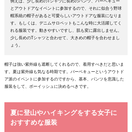
例えば、少し長めのTシャツに長めのパンツ、バーベキュー
がかわい...
とアウトドアなイベントに参加するので、それに似合う野球
帽系統の帽子があると可愛らしいアウトドアな服装になりま
す。もしくは、デニムサロペットもこんな時に大活躍してく
スエードパンプスはいつまで？春夏に
れる服装です。動きやすいですし、肌も変に露出しません。
履けるスエード靴
少し長めのTシャツと合わせて、大きめの帽子を合わせまし
ょう。
スエードといえば秋冬のアイテムでしたよね。し
かし最近夏でもスエードのパンプスを店頭で見か
けます。 ...
帽子は強い紫外線も遮断してくれるので、着用すべきだと思いま
す。夏は紫外線も気なる時期です。バーベキューというアウトド
ア派のイベントに参加するのですから、基本、パンツを意識した
服装をして、ボーイッシュに決めるべきです。
高校生でも卒業パーティー？ドレスを
着用する沖縄の謝恩会
高校の卒業式が終わったら、生徒や先生、親も謝
夏に登山やハイキングをする女子に
恩会に行く場合がありますが。沖縄では少し違う
ようです。ド...
おすすめな服装