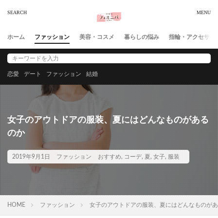
ホーム
ファッション
美容・コスメ
暮らしの悩み
指輪・アクセサリ
恋愛
デート
ファッション
結婚
女子のアウトドアの服装、夏にはどんなものがある
のか
2019年9月1日
ファッション
おすすめ
,
コーデ
,
夏
,
女子
,
服装
HOME
ファッション
女子のアウトドアの服装、夏にはどんなものがあ