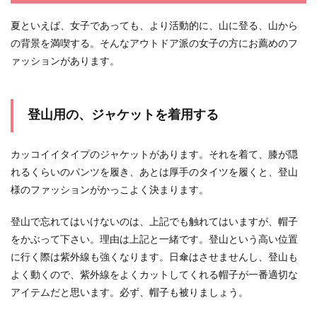
夏といえば、女子であっても、より活動的に、山に登る、山から
女性がデートに行く時におすすめな服
の背景を満喫する。そんなアウトドア派の女子の方にお薦めのフ
装についてご紹介
ァッションがあります。
女性がお付き合いした男性とデートに行くなら、
どのような服装が良いのでしょうか。 可愛い系が
良いのか...
登山用の、ジャケットを着用する
カッコイイタイプのジャケットがあります。それを着て、膝が隠
同窓会の服装は会場に合わせて選ぶ！
れるくらいのパンツを履き、あとは厚手のタイツを履くと、登山
20代後半女性に似合う服
様のファッションがかっこよく決まります。
同窓会の案内が来て、出席の返事を出した後に、
登山で忘れてはいけないのは、上記でも触れてはいますが、帽子
まず頭をよぎるのが「どんな服装で行けば良いん
だろう」とい...
をかぶって下さい。理由は上記と一緒です。登山という高い位置
に行く際は紫外線も強くなります。日傘はさせませんし、登山も
よく動くので、紫外線をよくカットしてくれる帽子が一番適切な
アイテムだと思います。必ず、帽子も被りましょう。
全身黒のコーデはダサい？おしゃれに
着こなすコツとポイント