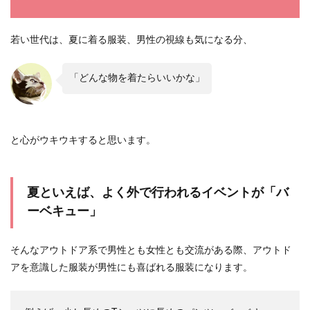
選び方のポイントや注意点
お宮参りの服装はカジュアルなもので行きたいと
若い世代は、夏に着る服装、男性の視線も気になる分、
いうあなた。 お宮参りのためにフォーマルな服を
用意して...
「どんな物を着たらいいかな」
女性におすすめなあったか服装！冬の
デートのコーデポイント
と心がウキウキすると思います。
男性は女性にどんな服装で冬のデートに来てほし
いと思っているのでしょうか？ 冬は、防寒を優先
夏といえば、よく外で行われるイベントが「バ
して...
ーベキュー」
女子がおしゃれな服装をするなら、男
そんなアウトドア系で男性とも女性とも交流がある際、アウトド
子もかわいいと思うものを
アを意識した服装が男性にも喜ばれる服装になります。
女子がおしゃれを楽しむのなら、服装はかわいい
ものが良いですよね。 しかし、自分や周りの友達