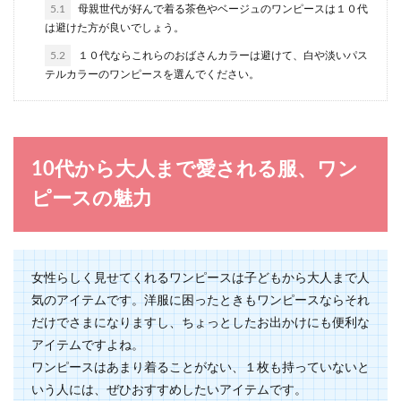
メガネの選び方の基本ルール！自分に
5.1
母親世代が好んで着る茶色やベージュのワンピースは１０代
似合うフレームの探し方
は避けた方が良いでしょう。
5.2
１０代ならこれらのおばさんカラーは避けて、白や淡いパス
メガネを選ぶ時に、店頭でいろいろなフレームを
テルカラーのワンピースを選んでください。
見ていても、本当に自分に似合うデザインはどん
な形なんだろ...
10代から大人まで愛される服、ワン
女性がデートに行く時におすすめな服
ピースの魅力
装についてご紹介
女性がお付き合いした男性とデートに行くなら、
どのような服装が良いのでしょうか。 可愛い系が
良いのか...
女性らしく見せてくれるワンピースは子どもから大人まで人
気のアイテムです。洋服に困ったときもワンピースならそれ
だけでさまになりますし、ちょっとしたお出かけにも便利な
髪型の名前を知って、素敵な女性に変
アイテムですよね。
身しよう
ワンピースはあまり着ることがない、１枚も持っていないと
いう人には、ぜひおすすめしたいアイテムです。