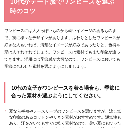
10代がデート服でワンピースを選ぶ
イントとマナーを解説
時のコツ
子供の卒業式に出席する時、どのような服装で出
席しようか悩むこともあります。母親としてふさ
わしい格好で...
ワンピースには大人っぽいものから幼いイメージのあるものま
で、実に様々なデザインがあります。ふわりとしたワンピースが
好きな人もいれば、清楚なイメージが好みであったりと、色柄や
形は人それぞれでしょう。ワンピースは素材でもまた印象が違っ
てきます。洋服には季節感が大切なので、ワンピースにおいても
季節に合わせた素材を選ぶようにしましょう。
10代の女子がワンピースを着る場合も、季節に
合った素材を選ぶようにしてください。
夏なら半袖やノースリーブのワンピースを選びますが、涼し気
な印象のあるコットンやリネン素材がおすすめです。通気性も
あり、汗をかいてもすぐに乾く素材なので、暑い夏にもぴった