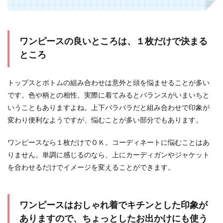
テレビや街などで見かける、素敵な女性に髪型を
自分に取り入れたいと思っても、その名前がわか
らないと、美...
ワンピースの良いところは、１枚だけで決まる
ところ
男性へのプレゼント【マフラー編】選
び方のポイントとオススメ
トップスとボトムの組み合わせは意外と頭を悩ませることが多い
です。色や柄との相性、実際に着てみるとバランスがいまいちと
男性へプレゼントとしてマフラーを贈りたいと考
いうこともありますよね。上下バラバラだと組み合わせで印象が
えたとき、どんな物を選んだらいいのかわからな
いという人も...
変わり便利なようですが、悩むことが多い部分でもあります。
ワンピースなら１枚だけでＯＫ。コーディネートに悩むことはあ
りません。単調に感じるのなら、上にカーディガンやジャケット
服の上からでもOK？胸囲の測り方や女
を合わせるだけでイメージを変えることができます。
性の下着選びについて
この頃下着のつけ心地が悪い。そう感じることあ
りませんか？それは下着が体に合っていないサイ
ワンピースはおしゃれ着でキチンとした印象が
ンかも知れま...
ありますので、ちょっとしたお出かけにも使う