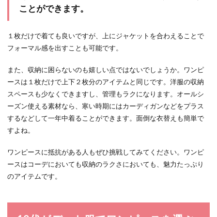
ことができます。
サングラスの選び方、レディースなら
１枚だけで着ても良いですが、上にジャケットを合わえることで
こんな選び方をしよう
フォーマル感を出すことも可能です。
サングラスを買う時は、試着をしてなんとなくで
また、収納に困らないのも嬉しい点ではないでしょうか。ワンピ
決めるという方が多いと思いますが、それだけで
ースは１枚だけで上下２枚分のアイテムと同じです。洋服の収納
は充分な選び...
スペースも少なくできますし、管理もラクになります。オールシ
ーズン使える素材なら、寒い時期にはカーディガンなどをプラス
するなどして一年中着ることができます。面倒な衣替えも簡単で
アクリル素材のニットが向いている季
すよね。
節と洗濯する場合の注意点
ワンピースに抵抗がある人もぜひ挑戦してみてください。ワンピ
ウール素材のニットよりもお手頃価格で購入でき
ースはコーデにおいても収納のラクさにおいても、魅力たっぷり
るアクリル素材のニット。しかし、いつまで着る
ことができる...
のアイテムです。
卒業式の服装【50代母親】選び方のポ