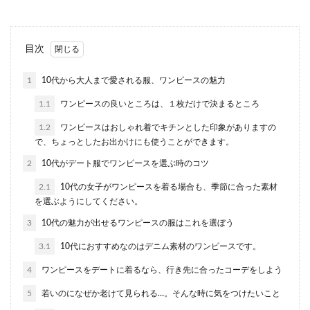
食事会の服装マナー、会社関係の食事
目次
会時の服装ポイント
1
10代から大人まで愛される服、ワンピースの魅力
会食や接待など、会社の食事会に参加する際、ど
1.1
ワンピースの良いところは、１枚だけで決まるところ
んな服装がいいのか悩んだことありませんか？ そ
こで、会...
1.2
ワンピースはおしゃれ着でキチンとした印象がありますの
で、ちょっとしたお出かけにも使うことができます。
2
10代がデート服でワンピースを選ぶ時のコツ
イギリスの結婚式にゲストで参列する
2.1
10代の女子がワンピースを着る場合も、季節に合った素材
時の服装ポイントと注意点
を選ぶようにしてください。
3
10代の魅力が出せるワンピースの服はこれを選ぼう
イギリスの結婚式にゲストとして参列する場合、
日本と同じような考えで服装を選んではいけませ
3.1
10代におすすめなのはデニム素材のワンピースです。
ん。イギリス...
4
ワンピースをデートに着るなら、行き先に合ったコーデをしよう
5
若いのになぜか老けて見られる…。そんな時に気をつけたいこと