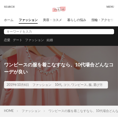
ホーム
ファッション
美容・コスメ
暮らしの悩み
指輪・アクセサリ
恋愛
デート
ファッション
結婚
ワンピースの服を着こなすなら、10代場合どんなコ
ーデが良い
2019年10月6日
ファッション
10代
,
コツ
,
ワンピース
,
服
,
選び方
HOME
ファッション
ワンピースの服を着こなすなら、10代場合どん