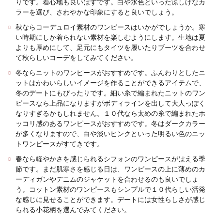
りです。着心地も良いはずです。白や水色といった涼しげなカ
ラーを選び、さわやかな印象にすると良いでしょう。
秋ならコーデュロイ素材のワンピースはいかがでしょうか。寒
い時期にしか着られない素材を楽しむようにします。生地は夏
よりも厚めにして、足元にもタイツを履いたりブーツを合わせ
て秋らしいコーデをしてみてください。
冬ならニットのワンピースがおすすめです。ふんわりとしたニ
ットはかわいらしいイメージを作ることができるアイテムで、
冬のデートにもぴったりです。細い糸で編まれたニットのワン
ピースなら上品になりますがボディラインを出して大人っぽく
なりすぎるかもしれません。１０代なら太めの糸で編まれたホ
ッコリ感のあるワンピースがおすすめです。冬はダークカラー
が多くなりますので、白や淡いピンクといった明るい色のニッ
トワンピースがすてきです。
春なら軽やかさを感じられるシフォンのワンピースがはえる季
節です。まだ肌寒さを感じる日は、ワンピースの上に薄めのカ
ーディガンやデニムのジャケットを合わせるのも良いでしょ
う。コットン素材のワンピースもシンプルで１０代らしい活発
な感じに見せることができます。デートには女性らしさが感じ
られる小花柄を選んでみてください。