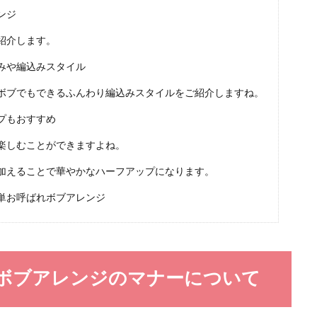
ンジ
ション【50代】大人の女性の魅力を引き出す選び方
紹介します。
中には、メガネをかけることで老けた印象になることにお悩みの人もいるのではな
みや編込みスタイル
ボブでもできるふんわり編込みスタイルをご紹介しますね。
プもおすすめ
楽しむことができますよね。
服装の系統にはどういったものがあるのか
加えることで華やかなハーフアップになります。
単お呼ばれボブアレンジ
着るものの種類は数多くありますが、中でも女子が着る服装の系統にはどういっ
.
ボブアレンジのマナーについて
服装【兄弟編】選び方のポイントやおすすめを紹介