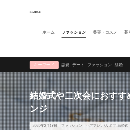
ホーム
ファッション
美容・コスメ
暮
キーワード
恋愛
デート
ファッション
結婚
結婚式や二次会におすす
ンジ
2020年2月19日
ファッション
ヘアアレンジ
,
ボブ
,
結婚式