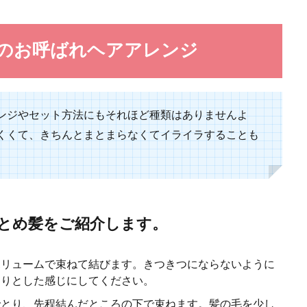
のお呼ばれヘアアレンジ
らスキニー選びは重要！細見えテクのポイントを紹介
ンジやセット方法にもそれほど種類はありませんよ
キニーは履けないと思っていませんか？スキニーは足の太さを強調すると思われ
くくて、きちんとまとまらなくてイライラすることも
.
とめ髪をご紹介します。
ゃれな服装をするなら、男子もかわいいと思うものを
ボリュームで束ねて結びます。きつきつにならないように
わりとした感じにしてください。
を楽しむのなら、服装はかわいいものが良いですよね。 しかし、自分や周りの
でとり、先程結んだところの下で束ねます。髪の毛を少し