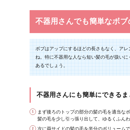
不器用さんでも簡単なボブ
足が太いな
ボブはアップにするほどの長さもなく、アレ
足が太いならス
ね。特に不器用な人なら短い髪の毛が扱いに
がちですが、選..
あるでしょう。
不器用さんにも簡単にできるま
女子がおし
まず後ろのトップの部分の髪の毛を適当な
髪の毛を少し引っ張り出して、ゆるくふん
女子がおしゃれ
友達がかわい...
次に両サイドの髪の毛を半分のボリューム