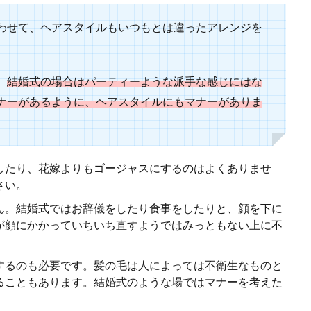
わせて、ヘアスタイルもいつもとは違ったアレンジを
ちゃんの服装はもちろん、同行する兄弟の服装にも悩みます。 主役は赤ちゃん
、
結婚式の場合はパーティーような派手な感じにはな
ナーがあるように、ヘアスタイルにもマナーがありま
デ特集！20代におすすめと会場に合わせたコーデ
から初めて来た同窓会の案内。会いたい人がいる、あの人は来るのかしら？など気
したり、花嫁よりもゴージャスにするのはよくありませ
さい。
ん。結婚式ではお辞儀をしたり食事をしたりと、顔を下に
が顔にかかっていちいち直すようではみっともない上に不
するのも必要です。髪の毛は人によっては不衛生なものと
の服装は、カジュアルを取り入れよう
ることもあります。結婚式のような場ではマナーを考えた
の時は、それに合わせた若い服を着ていたと思いますが、30代になると、服装の雰