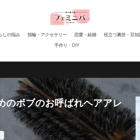
らしの悩み
指輪・アクセサリー
恋愛・結婚
役立つ裏技・豆知
手作り・DIY
めのボブのお呼ばれヘアアレ