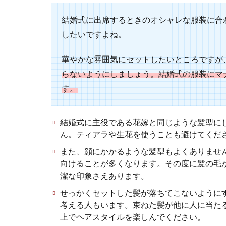
結婚式に出席するときのオシャレな服装に合
お宮参りでは赤
だからと言っ...
したいですよね。
華やかな雰囲気にセットしたいところですが
らないようにしましょう。結婚式の服装にマ
す。
同窓会のコー
20代になって
結婚式に主役である花嫁と同じような髪型に
になりますが...
ん。ティアラや生花を使うことも避けてくだ
また、顔にかかるような髪型もよくありませ
向けることが多くなります。その度に髪の毛
潔な印象さえあります。
せっかくセットした髪が落ちてこないように
30代の女性
考える人もいます。束ねた髪が他に人に当た
10代や20代
上でヘアスタイルを楽しんでください。
囲気を変え...