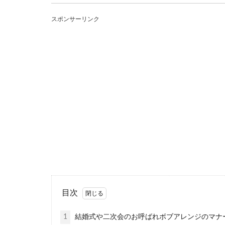
同窓会の服装
スポンサーリンク
高校や大学のク
す。 久...
30代向けの
30代になると
マだってお...
目次
1
結婚式や二次会のお呼ばれボブアレンジのマナ