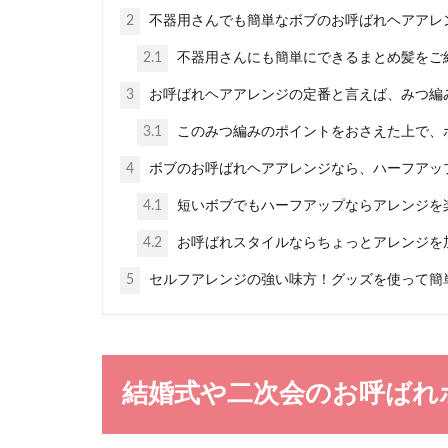
2
不器用さんでも簡単なボブのお呼ばれヘアアレ
メガネファッ
2.1
不器用さんにも簡単にできるまとめ髪をご
50代の女性の
いでしょうか...
3
お呼ばれヘアアレンジの定番と言えば、みつ編
3.1
このみつ編みのポイントをおさえた上で、
4
ボブのお呼ばれヘアアレンジなら、ハーフアッ
4.1
短いボブでもハーフアップならアレンジを
女子が着る
4.2
お呼ばれスタイルならちょっとアレンジを
5
セルフアレンジの強い味方！グッズを使って簡
ファッションで
たものがあるの..
結婚式や二次会のお呼ばれ
お宮参りの