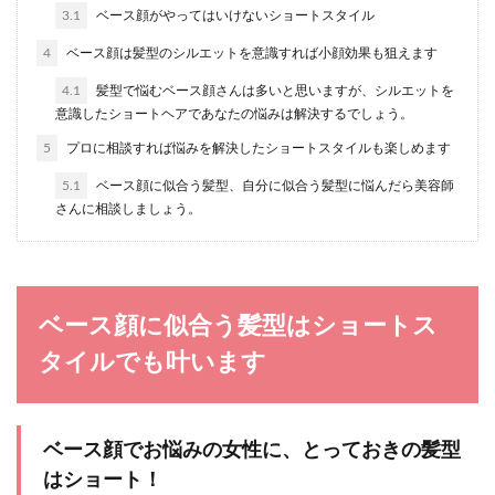
3.1
ベース顔がやってはいけないショートスタイル
世の中にはモテる人とモテない人に分かれます。
4
ベース顔は髪型のシルエットを意識すれば小顔効果も狙えます
その違いは顔だけにあるのでしょうか。 ここで
は、モ...
4.1
髪型で悩むベース顔さんは多いと思いますが、シルエットを
意識したショートヘアであなたの悩みは解決するでしょう。
5
プロに相談すれば悩みを解決したショートスタイルも楽しめます
ヘアアレンジ【ショート】シーン別ア
5.1
ベース顔に似合う髪型、自分に似合う髪型に悩んだら美容師
ップスタイルのアレンジ方法
さんに相談しましょう。
ショートヘアの人は、ロングヘアの人のようにヘ
アアレンジを楽しめないと思っていませんか。シ
ョートヘアで...
ベース顔に似合う髪型はショートス
タイルでも叶います
ツヤ肌の作り方、プチプラで出来る方
法とは
ベース顔でお悩みの女性に、とっておきの髪型
綺麗な女性の条件のひとつにツヤ肌がありますよ
はショート！
ね。 それはいつものお手入れとメイクをしている