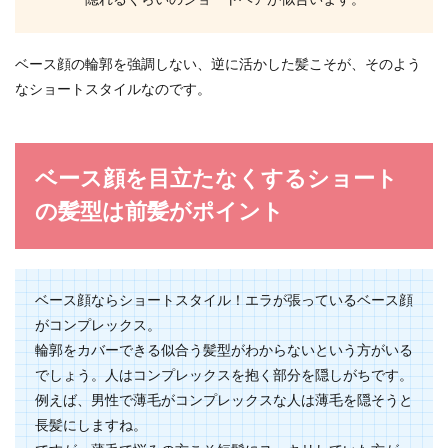
隠れるくらいのショートヘアが似合います。
ボブのヘアアレンジはコテを使えば簡
単可愛く！コツやおすすめ
ベース顔の輪郭を強調しない、逆に活かした髪こそが、そのよう
なショートスタイルなのです。
ボブのヘアアレンジはコテを使ってしたいけど、
うまくできるか自信がないという人もいるでしょ
う。コテを使...
ベース顔を目立たなくするショート
の髪型は前髪がポイント
気になるすね毛の処理！男性のすね毛
は「すく」のがおすすめ
男性でもムダ毛の処理は気になりますよね。とく
ベース顔ならショートスタイル！エラが張っているベース顔
にすね毛が目立つ場合は処理をしたいと考える方
がコンプレックス。
が多いのでは...
輪郭をカバーできる似合う髪型がわからないという方がいる
でしょう。人はコンプレックスを抱く部分を隠しがちです。
例えば、男性で薄毛がコンプレックスな人は薄毛を隠そうと
ツヤ肌の作り方はパウダーで！ツヤを
長髪にしますね。
仕上げるポイントやおすすめ