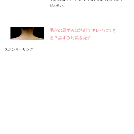
だと使い...
毛穴の黒ずみは洗顔でキレイにでき
る？黒ずみ対策を紹介
スポンサーリンク
毛穴の黒ずみが気になるからといって洗顔をしす
ぎてはいませんか？ 一日に何度も洗顔をしたり、
間違った...
まとめ髪【ロング】40代でも簡単オシ
ャレになるコツとアレンジ
40代のロングヘアの女性がまとめ髪をするとき
は、どんなことに気をつけるとオシャレにまとめ
ることができ...