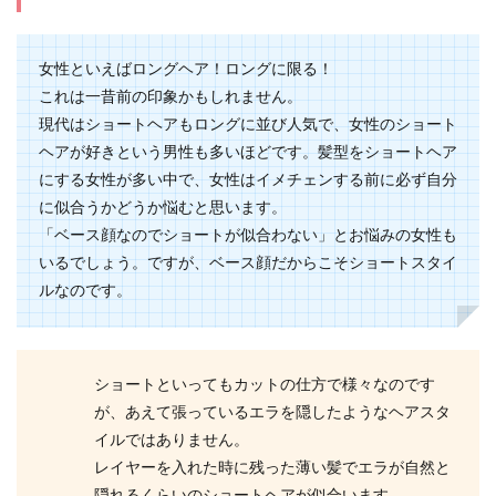
だけでは...
女性といえばロングヘア！ロングに限る！
これは一昔前の印象かもしれません。
ボブの髪型のアレンジの種類にはどん
現代はショートヘアもロングに並び人気で、女性のショート
なものがあるのか
ヘアが好きという男性も多いほどです。髪型をショートヘア
にする女性が多い中で、女性はイメチェンする前に必ず自分
ボブは、女性らしく可愛らしい雰囲気が出せるの
で、男女問わず人気がある髪型のひとつです。 た
に似合うかどうか悩むと思います。
だし、ボ...
「ベース顔なのでショートが似合わない」とお悩みの女性も
いるでしょう。ですが、ベース顔だからこそショートスタイ
ルなのです。
ボブのヘアスタイルで前髪なしは、40
代にもおすすめ
ショートといってもカットの仕方で様々なのです
ヘアスタイルの中でボブは、大人の魅力を出せる
が、あえて張っているエラを隠したようなヘアスタ
こともあり、人気のヘアスタイルです。 特に40代
のよう...
イルではありません。
レイヤーを入れた時に残った薄い髪でエラが自然と