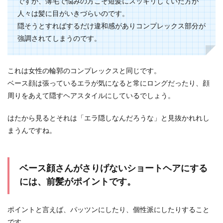
ですが、薄毛で悩みの方こそ短髪にスッキリしていた方が
人々は髪に目がいきづらいのです。
ツヤ肌の作り方はパウダーを使ってもできます。
リキッドファンデーションだとメイク崩れが気に
隠そうとすればするだけ違和感がありコンプレックス部分が
なるという人...
強調されてしまうのです。
これは女性の輪郭のコンプレックスと同じです。
ヘアセットを結婚式の前に美容院でし
ベース顔は張っているエラが気になると常にロングだったり、顔
てもらうときのポイント
周りをあえて隠すヘアスタイルにしているでしょう。
友達の結婚式に出席予定だけれど、ヘアセットを
はたから見るとそれは「エラ隠しなんだろうな」と見抜かれれし
自分でする自信がない…二次会もあるからくずれ
まうんですね。
にくい髪型に...
ベース顔さんがさりげないショートヘアにする
には、前髪がポイントです。
ポイントと言えば、パッツンにしたり、個性派にしたりすること
です。