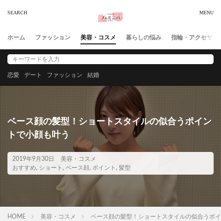
ホーム
ファッション
美容・コスメ
暮らしの悩み
指輪・アクセサリ
恋愛
デート
ファッション
結婚
ベース顔の髪型！ショートスタイルの似合うポイン
トで小顔も叶う
2019年9月30日
美容・コスメ
おすすめ
,
ショート
,
ベース顔
,
ポイント
,
髪型
HOME
美容・コスメ
ベース顔の髪型！ショートスタイルの似合うポイ