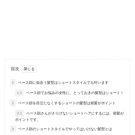
ふわふわな雰囲気が人気！メイクで叶
える憧れの癒やし系女子
メイクには流行があり毎年のように変わっていき
ますが、男性が変わらずに支持するのは優しそう
な雰囲気...
男もスキンケアのプレゼントは喜ぶ！
目次
選び方のポイントやおすすめ
1
ベース顔に似合う髪型はショートスタイルでも叶います
男性へスキンケアのプレゼントは喜ばれるのかと
1.1
ベース顔でお悩みの女性に、とっておきの髪型はショート！
心配になりませんか？ 最近では、男性もスキンケ
アに気を...
2
ベース顔を目立たなくするショートの髪型は前髪がポイント
2.1
ベース顔さんがさりげないショートヘアにするには、前髪が
ポイントです。
モテる顔の特徴を知って、自分もモテ
3
ベース顔のショートスタイルでやってはいけない髪型とは
る側の人間になろう